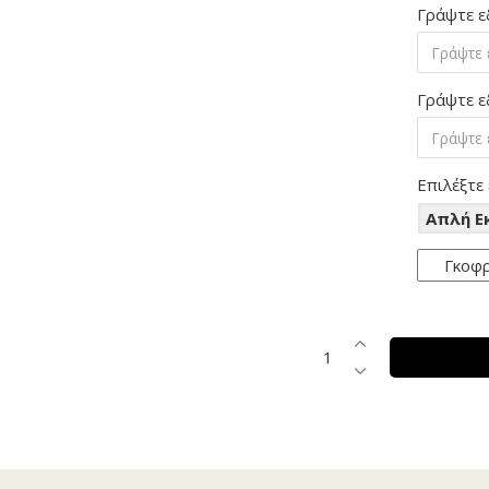
Γράψτε ε
Γράψτε ε
Επιλέξτε
Απλή 
Γκοφ