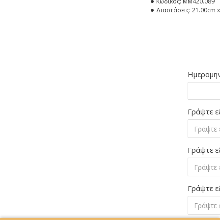
Κωδικός:
MM420.089
Διαστάσεις:
21.00cm x
Ημερομην
Γράψτε ε
Γράψτε ε
Γράψτε ε