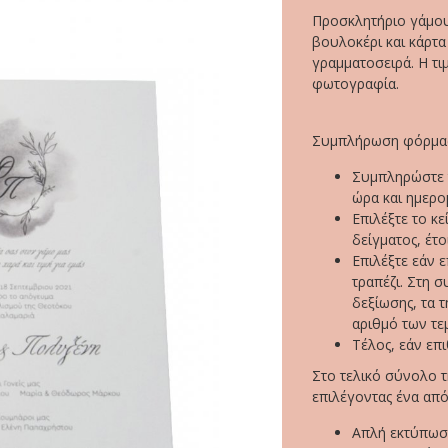
Προσκλητήριο γάμου
βουλοκέρι και κάρτα
γραμματοσειρά. Η τι
φωτογραφία.
Συμπλήρωση φόρμας
Συμπληρώστε τ
ώρα και ημερο
Επιλέξτε το κ
δείγματος, έτο
Επιλέξτε εάν ε
τραπέζι. Στη σ
δεξίωσης, τα 
αριθμό των τεμ
Τέλος, εάν επ
Στο τελικό σύνολο τ
επιλέγοντας ένα από
Απλή εκτύπωσ