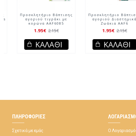
Προσκλητήριο Βάπτισης
Προσκλητήριο Βάπτισης
αγοριού Ελεφαντάκι
κοριτσιού Little Princess
Μισοφέγγαρο
AAF5125
1.70€
1.70€
1.90€
1.90€
ΚΑΛΆΘΙ
ΚΑΛΆΘΙ
ΠΛΗΡΟΦΟΡΊΕΣ
ΛΟΓΑΡΙΑΣΜ
Σχετικά με εμάς
Ο Λογαριασμό