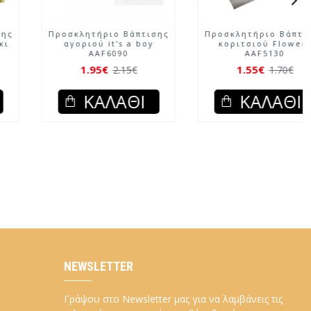
Προσκλητήριο Βάπτισης
Προσκλητήριο Βάπτισης
αγοριού ο μικρός
αγοριού Δεινοσαυράκι
εξερευνητής
AAF6089
1.95€
1.95€
2.15€
2.15€
ΚΑΛΆΘΙ
ΚΑΛΆΘΙ
NEWSLETTER
Γράψου στο Newsletter μας για να λαμβάνεις τις