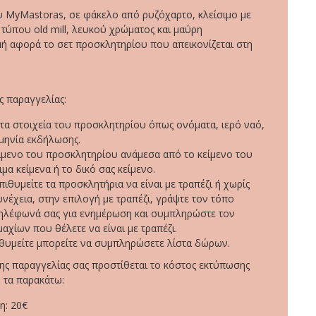
 MyMastoras, σε φάκελο από ρυζόχαρτο, κλείσιμο με
 τύπου old mill, λευκού χρώματος και μαύρη
μή αφορά το σετ προσκλητηρίου που απεικονίζεται στη
 παραγγελίας:
α στοιχεία του προσκλητηρίου όπως ονόματα, ιερό ναό,
μηνία εκδήλωσης.
είμενο του προσκλητηρίου ανάμεσα από το κείμενο του
ιμα κείμενα ή το δικό σας κείμενο.
πιθυμείτε τα προσκλητήρια να είναι με τραπέζι ή χωρίς
υνέχεια, στην επιλογή με τραπέζι, γράψτε τον τόπο
τηλέφωνά σας για ενημέρωση και συμπληρώστε τον
αχίων που θέλετε να είναι με τραπέζι.
ιθυμείτε μπορείτε να συμπληρώσετε λίστα δώρων.
ης παραγγελίας σας προστίθεται το κόστος εκτύπωσης
 τα παρακάτω:
η: 20€