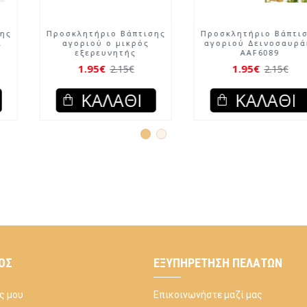
Προσκλητήριο Βάπτισης
Προσκλητήριο Βάπτισης
αγοριού τιγράκι με
αγοριού Διαστημικά
κορώνα AAF6085
Ζωάκια AAF6
1.95€
1.95€
2.15€
2.15€
ΚΑΛΆΘΙ
ΚΑΛΆΘΙ
ΌΣ
ΕΞΥΠΗΡΈΤΗΣΗ ΠΕΛΑΤΏΝ
ς μου
Επικοινωνήστε μαζί μας