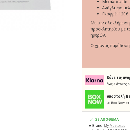
Μεταλοτυπία: 
Ανάγλυφο μελ
Γκοφρέ: 120€
Με την ολοκλήρωση τ
προσκλητηρίου με τα
ημερών.
Ο χρόνος παράδοσης 
Κάνε τις αγο
έως 3 άτοκες δ
Aποστολή & 
με Box Now στ
ΣΕ ΑΠΟΘΕΜΑ
Brand:
My Mastoras