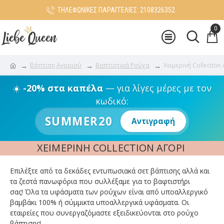
ΤΗΛΕΦΩΝΙΚΕΣ ΠΑΡΑΓΓΕΛΙΕΣ: 2108326352
0
Βάπτιση Αγοριού
Βαπτιστικά Ρούχα
Χειμερινή Collection
☀️
-20% στα καπέλα
— για λίγες μέρες με τον
κωδικό:
SUMMER20
Αντιγραφή
ΧΕΙΜΕΡΙΝΉ COLLECTION ΑΓΌΡΙ
Επιλέξτε από τα δεκάδες εντυπωσιακά σετ βάπτισης αλλά και
τα ζεστά πανωφόρια που συλλέξαμε για το βαφτιστήρι
σας! Όλα τα υφάσματα των ρούχων είναι από υποαλλεργικό
βαμβάκι 100% ή σύμμικτα υποαλλεργικά υφάσματα. Οι
εταιρείες που συνεργαζόμαστε εξειδικεύονται στο ρούχο
βάπτισης!