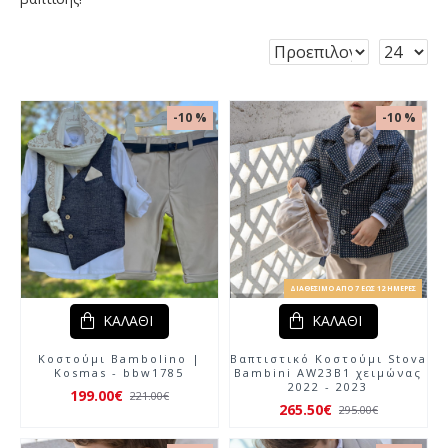
-10 %
-10 %
ΔΙΑΘΈΣΙΜΟ ΑΠΌ 7 ΈΩΣ 12 ΗΜΈΡΕΣ
ΚΑΛΆΘΙ
ΚΑΛΆΘΙ
Κοστούμι Bambolino |
Βαπτιστικό Κοστούμι Stova
Kosmas - bbw1785
Bambini AW23Β1 χειμώνας
2022 - 2023
199.00€
221.00€
265.50€
295.00€