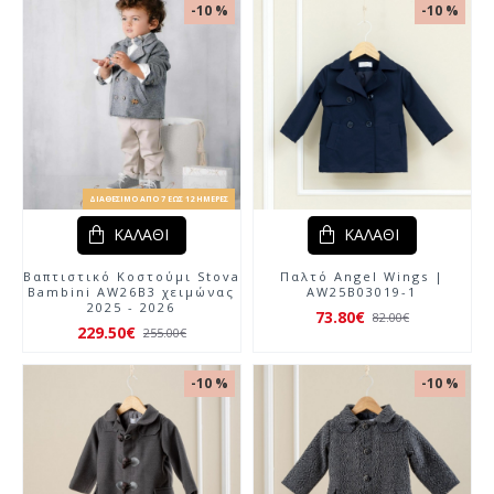
-10 %
-10 %
ΔΙΑΘΈΣΙΜΟ ΑΠΌ 7 ΈΩΣ 12 ΗΜΈΡΕΣ
ΚΑΛΆΘΙ
ΚΑΛΆΘΙ
Βαπτιστικό Κοστούμι Stova
Παλτό Angel Wings |
Bambini AW26Β3 χειμώνας
AW25B03019-1
2025 - 2026
73.80€
82.00€
229.50€
255.00€
-10 %
-10 %