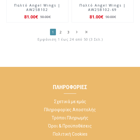
Παλτό Angel Wings |
Παλτό Angel Wings |
AW25B102
AW25B102-69
81.00€
81.00€
90.00€
90.00€
1
2
3
Εμφάνιση 1 έως 24 από 50 (3 Σελ.)
ΠΛΗΡΟΦΟΡΊΕΣ
Σχετικά με εμάς
Πληροφορίες Αποστολής
Τρόποι Πληρωμής
Όροι & Προϋποθέσεις
Πολιτική Cookies