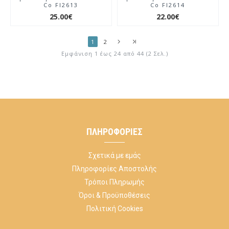
Co Fl2613
Co Fl2614
25.00€
22.00€
1
2
Εμφάνιση 1 έως 24 από 44 (2 Σελ.)
ΠΛΗΡΟΦΟΡΊΕΣ
Σχετικά με εμάς
Πληροφορίες Αποστολής
Τρόποι Πληρωμής
Όροι & Προϋποθέσεις
Πολιτική Cookies