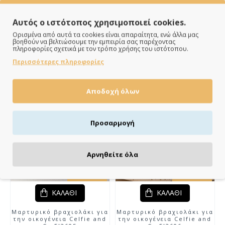
4 ΈΩΣ 7 ΕΡΓΆΣΙΜΕΣ
4 ΈΩΣ 7 ΕΡΓΆΣΙΜΕΣ
Αυτός ο ιστότοπος χρησιμοποιεί cookies.
ΚΑΛΆΘΙ
ΚΑΛΆΘΙ
Ορισμένα από αυτά τα cookies είναι απαραίτητα, ενώ άλλα μας
βοηθούν να βελτιώσουμε την εμπειρία σας παρέχοντας
Μαρτυρικό βραχιολάκι για
Μαρτυρικό βραχιολάκι για
πληροφορίες σχετικά με τον τρόπο χρήσης του ιστότοπου.
την οικογένεια Celfie and
την οικογένεια Celfie and
Co Fl2603
Co Fl2604
Περισσότερες πληροφορίες
16.90€
15.30€
Αποδοχή όλων
Προσαρμογή
Αρνηθείτε όλα
4 ΈΩΣ 7 ΕΡΓΆΣΙΜΕΣ
4 ΈΩΣ 7 ΕΡΓΆΣΙΜΕΣ
ΚΑΛΆΘΙ
ΚΑΛΆΘΙ
Μαρτυρικό βραχιολάκι για
Μαρτυρικό βραχιολάκι για
την οικογένεια Celfie and
την οικογένεια Celfie and