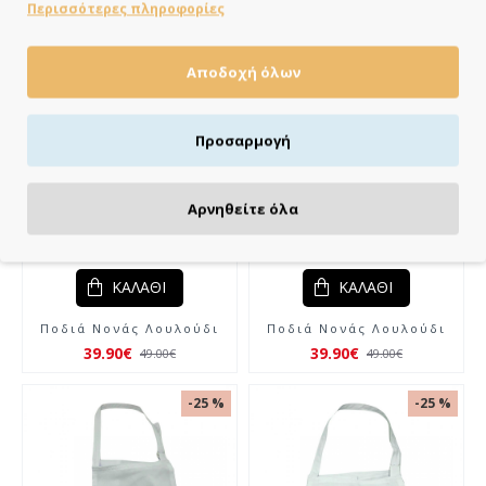
Περισσότερες πληροφορίες
39.90€
39.90€
49.00€
49.00€
-19 %
-19 %
Αποδοχή όλων
Προσαρμογή
Αρνηθείτε όλα
ΚΑΛΆΘΙ
ΚΑΛΆΘΙ
Ποδιά Νονάς Λουλούδι
Ποδιά Νονάς Λουλούδι
39.90€
39.90€
49.00€
49.00€
-25 %
-25 %