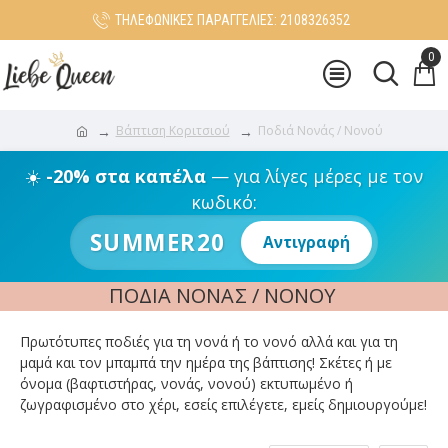
ΤΗΛΕΦΩΝΙΚΕΣ ΠΑΡΑΓΓΕΛΙΕΣ: 2108326352
0
Βάπτιση Κοριτσιού
Ποδιά Νονάς / Νονού
☀️
-20% στα καπέλα
— για λίγες μέρες με τον
κωδικό:
SUMMER20
Αντιγραφή
ΠΟΔΙΆ ΝΟΝΆΣ / ΝΟΝΟΎ
Πρωτότυπες ποδιές για τη νονά ή το νονό αλλά και για τη
μαμά και τον μπαμπά την ημέρα της βάπτισης! Σκέτες ή με
όνομα (βαφτιστήρας, νονάς, νονού) εκτυπωμένο ή
ζωγραφισμένο στο χέρι, εσείς επιλέγετε, εμείς δημιουργούμε!