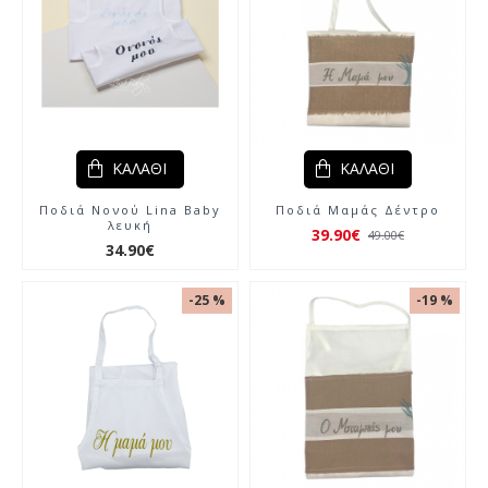
ΚΑΛΆΘΙ
ΚΑΛΆΘΙ
Ποδιά Νονού Lina Baby
Ποδιά Μαμάς Δέντρο
λευκή
39.90€
49.00€
34.90€
-25 %
-19 %