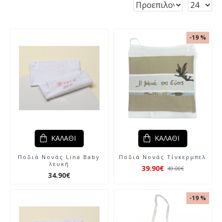
-19 %
ΚΑΛΆΘΙ
ΚΑΛΆΘΙ
Ποδιά Νονάς Lina Baby
Ποδιά Νονάς Τίνκερμπελ
λευκή
39.90€
49.00€
34.90€
-19 %