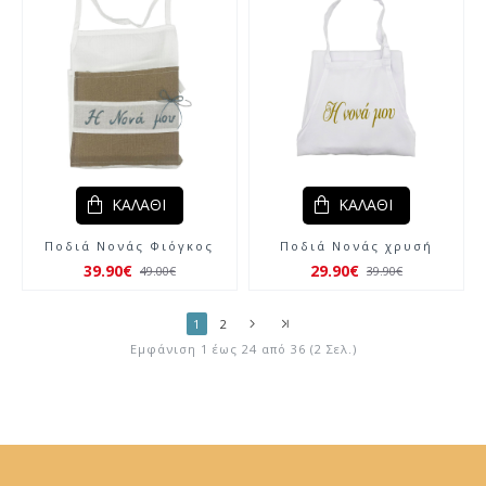
ΚΑΛΆΘΙ
ΚΑΛΆΘΙ
Ποδιά Νονάς Φιόγκος
Ποδιά Νονάς χρυσή
39.90€
29.90€
49.00€
39.90€
1
2
Εμφάνιση 1 έως 24 από 36 (2 Σελ.)