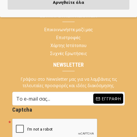
Χονδρική
Αρνηθείτε όλα
ΕΞΥΠΗΡΈΤΗΣΗ ΠΕΛΑΤΏΝ
Επικοινωνήστε μαζί μας
Επιστροφές
Χάρτης Ιστότοπου
Συχνές Ερωτήσεις
NEWSLETTER
Γράψου στο Newsletter μας για να λαμβάνεις τις
τελευταίες προσφορές και ιδέες διακόσμησης.
ΕΓΓΡΑΦΉ
Captcha