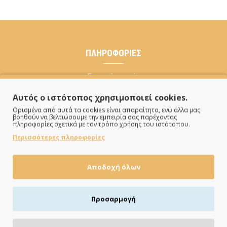
ΠΛΗΡΟΦΟΡΊΕΣ
Σχετικά με εμάς
Πληροφορίες Αποστολής
Αυτός ο ιστότοπος χρησιμοποιεί cookies.
Τρόποι Πληρωμής
Ορισμένα από αυτά τα cookies είναι απαραίτητα, ενώ άλλα μας
Όροι & Προϋποθέσεις
βοηθούν να βελτιώσουμε την εμπειρία σας παρέχοντας
πληροφορίες σχετικά με τον τρόπο χρήσης του ιστότοπου.
Πολιτική Cookies
Περισσότερες πληροφορίες
ΛΟΓΑΡΙΑΣΜΌΣ
Αποδοχή όλων
Ο Λογαριασμός μου
Ιστορικό Παραγγελιών
Προσαρμογή
Newsletter
Δωροεπιταγές