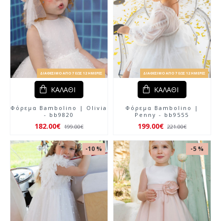
ΔΙΑΘΈΣΙΜΟ ΑΠΌ 7 ΈΩΣ 12 ΗΜΈΡΕΣ
ΔΙΑΘΈΣΙΜΟ ΑΠΌ 7 ΈΩΣ 12 ΗΜΈΡΕΣ
ΚΑΛΆΘΙ
ΚΑΛΆΘΙ
Φόρεμα Bambolino | Olivia
Φόρεμα Bambolino |
- bb9820
Penny - bb9555
182.00€
199.00€
199.00€
221.00€
-10 %
-5 %