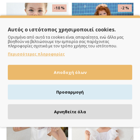
-10 %
-2 %
Αυτός ο ιστότοπος χρησιμοποιεί cookies.
Ορισμένα από αυτά τα cookies είναι απαραίτητα, ενώ άλλα μας
βοηθούν να βελτιώσουμε την εμπειρία σας παρέχοντας
πληροφορίες σχετικά με τον τρόπο χρήσης του ιστότοπου.
Περισσότερες πληροφορίες
ΔΙΑΘΈΣΙΜΟ ΑΠΌ 7 ΈΩΣ 12 ΗΜΈΡΕΣ
ΔΙΑΘΈΣΙΜΟ ΑΠΌ 7 ΈΩΣ 12 ΗΜΈΡΕΣ
ΚΑΛΆΘΙ
ΚΑΛΆΘΙ
Αποδοχή όλων
Φόρεμα Bambolino | Kiki -
Φόρεμα Bambolino | Lily -
bb9311
bb9829
Προσαρμογή
199.00€
165.00€
221.00€
169.00€
-5 %
-10 %
Αρνηθείτε όλα