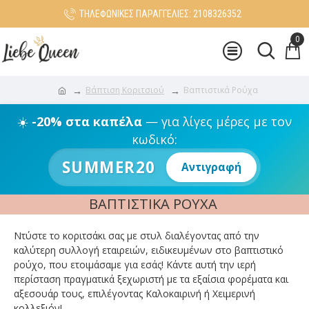
ΤΗΛΕΦΩΝΙΚΕΣ ΠΑΡΑΓΓΕΛΙΕΣ: 2108326352
0
Βάπτιση Κοριτσιού
Βαπτιστικά Ρούχα
☀️
-20% στα καπέλα
— για λίγες μέρες με τον
κωδικό:
SUMMER20
Αντιγραφή
ΒΑΠΤΙΣΤΙΚΆ ΡΟΎΧΑ
Ντύστε το κοριτσάκι σας με στυλ διαλέγοντας από την
καλύτερη συλλογή εταιρειών, ειδικευμένων στο βαπτιστικό
ρούχο, που ετοιμάσαμε για εσάς! Κάντε αυτή την ιερή
περίσταση πραγματικά ξεχωριστή με τα εξαίσια φορέματα και
αξεσουάρ τους, επιλέγοντας Καλοκαιρινή ή Χειμερινή
κολλεξιόν!