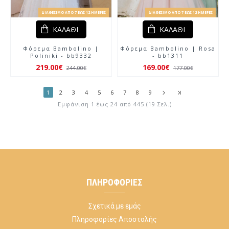
ΔΙΑΘΈΣΙΜΟ ΑΠΌ 7 ΈΩΣ 12 ΗΜΈΡΕΣ
ΔΙΑΘΈΣΙΜΟ ΑΠΌ 7 ΈΩΣ 12 ΗΜΈΡΕΣ
ΚΑΛΆΘΙ
ΚΑΛΆΘΙ
Φόρεμα Bambolino |
Φόρεμα Bambolino | Rosa
Poliniki - bb9332
- bb1311
219.00€
169.00€
244.00€
177.00€
1
2
3
4
5
6
7
8
9
Εμφάνιση 1 έως 24 από 445 (19 Σελ.)
ΠΛΗΡΟΦΟΡΊΕΣ
Σχετικά με εμάς
Πληροφορίες Αποστολής