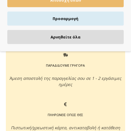
Αποδοχή όλων
έως 3 άτοκες δόσεις χωρίς πιστωτική κάρτα!
Aποστολή & παραλαβή εντός 48 ωρών με Box
Now
Προσαρμογή
με Box Now στην Πόρτα σου
Αρνηθείτε όλα
ΠΑΡΑΔΙΔΟΥΜΕ ΓΡΗΓΟΡΑ
Άμεση αποστολή της παραγγελίας σου σε 1 - 2 εργάσιμες
ημέρες
ΠΛΗΡΩΝΕΙΣ ΟΠΩΣ ΘΕΣ
Πιστωτική/χρεωστική κάρτα, αντικαταβολή ή κατάθεση