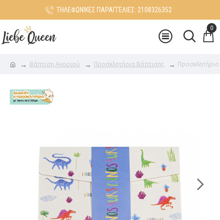
ΤΗΛΕΦΩΝΙΚΕΣ ΠΑΡΑΓΓΕΛΙΕΣ: 2108326352
0
Βάπτιση Αγοριού
Προσκλητήρια Βάπτισης
Προσκλητήριο 