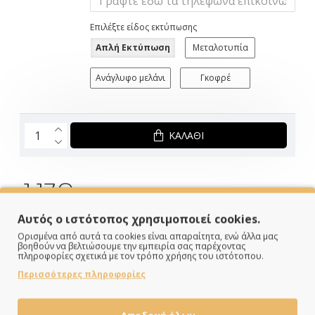
Επιλέξτε είδος εκτύπωσης
Απλή Εκτύπωση
Μεταλοτυπία
Ανάγλυφο μελάνι
Γκοφρέ
ΚΑΛΆΘΙ
1.17€
Αυτός ο ιστότοπος χρησιμοποιεί cookies.
ΣΕ ΑΠΟΘΕΜΑ
Ορισμένα από αυτά τα cookies είναι απαραίτητα, ενώ άλλα μας
Brand:
My Mastoras
βοηθούν να βελτιώσουμε την εμπειρία σας παρέχοντας
Κωδικός:
MM323.044
πληροφορίες σχετικά με τον τρόπο χρήσης του ιστότοπου.
Περισσότερες πληροφορίες
Κάνε τις αγορές σου εύκολα & γρήγορα με
KLARNA