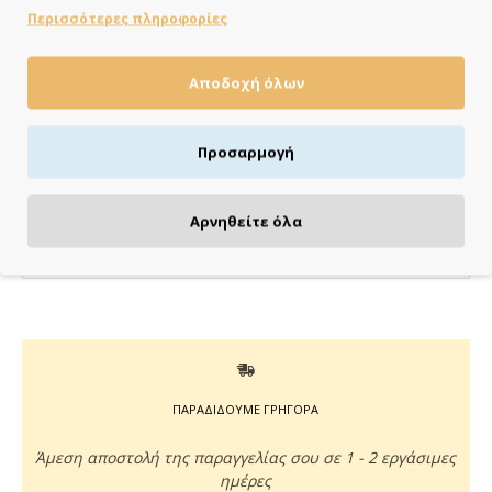
ΣΕ ΑΠΟΘΕΜΑ
Περισσότερες πληροφορίες
Brand:
My Mastoras
Κωδικός:
MM320.096
Διαστάσεις:
15.50cm x 21.00cm x 0.20cm
Αποδοχή όλων
Κάνε τις αγορές σου εύκολα & γρήγορα με
Προσαρμογή
KLARNA
έως 3 άτοκες δόσεις χωρίς πιστωτική κάρτα!
Aποστολή & παραλαβή εντός 48 ωρών με Box
Αρνηθείτε όλα
Now
με Box Now στην Πόρτα σου
ΠΑΡΑΔΙΔΟΥΜΕ ΓΡΗΓΟΡΑ
Άμεση αποστολή της παραγγελίας σου σε 1 - 2 εργάσιμες
ημέρες