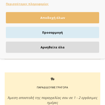
ΣΕ ΑΠΟΘΕΜΑ
Περισσότερες πληροφορίες
Brand:
My Mastoras
Κωδικός:
MM320.105
Διαστάσεις:
15.50cm x 21.00cm x 0.20cm
Αποδοχή όλων
Κάνε τις αγορές σου εύκολα & γρήγορα με
Προσαρμογή
KLARNA
έως 3 άτοκες δόσεις χωρίς πιστωτική κάρτα!
Aποστολή & παραλαβή εντός 48 ωρών με Box
Αρνηθείτε όλα
Now
με Box Now στην Πόρτα σου
ΠΑΡΑΔΙΔΟΥΜΕ ΓΡΗΓΟΡΑ
Άμεση αποστολή της παραγγελίας σου σε 1 - 2 εργάσιμες
ημέρες