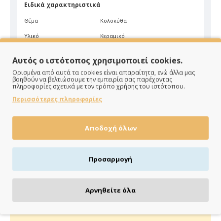
Ειδικά χαρακτηριστικά
Θέμα
Κολοκύθα
Υλικό
Κεραμικό
Είδος
Επιτραπέζιο
Αυτός ο ιστότοπος χρησιμοποιεί cookies.
Χρώμα
Τσιμέντο
Ορισμένα από αυτά τα cookies είναι απαραίτητα, ενώ άλλα μας
βοηθούν να βελτιώσουμε την εμπειρία σας παρέχοντας
πληροφορίες σχετικά με τον τρόπο χρήσης του ιστότοπου.
Περισσότερες πληροφορίες
Αποδοχή όλων
ΠΑΡΑΔΙΔΟΥΜΕ ΓΡΗΓΟΡΑ
Προσαρμογή
Άμεση αποστολή της παραγγελίας σου σε 1 - 2 εργάσιμες
ημέρες
Αρνηθείτε όλα