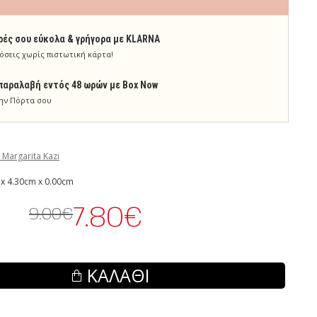
ρές σου εύκολα & γρήγορα με KLARNA
όσεις χωρίς πιστωτική κάρτα!
παραλαβή εντός 48 ωρών με Box Now
ην Πόρτα σου
 Margarita Kazi
x 4.30cm x 0.00cm
7.80€
9.00€
ΚΑΛΆΘΙ