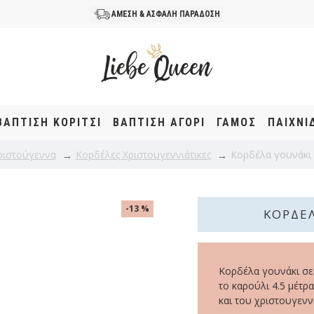
ΑΜΕΣΗ & ΑΣΦΑΛΗ ΠΑΡΑΔΟΣΗ
ΒΆΠΤΙΣΗ KOΡΊΤΣΙ
ΒΆΠΤΙΣΗ ΑΓΌΡΙ
ΓΑΜΟΣ
ΠΑΙΧΝΙ
ριστούγεννα
Κορδέλες Χριστουγεννιάτικες
Κορδέλα γουνάκι 
-13 %
ΚΟΡΔΈΛ
Κορδέλα γουνάκι σε 
το καρούλι 4.5 μέτρα
και του χριστουγενν