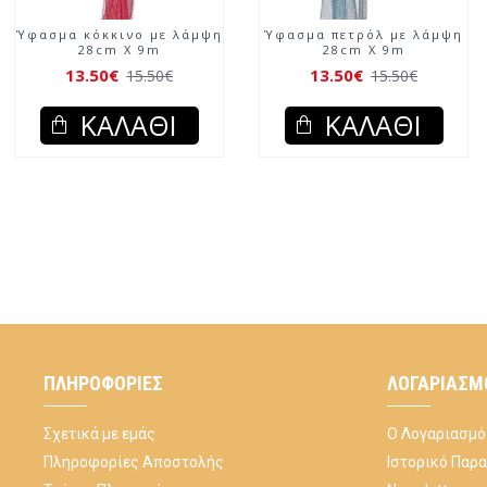
Ύφασμα κόκκινο με λάμψη
Ύφασμα πετρόλ με λάμψη
28cm X 9m
28cm X 9m
13.50€
13.50€
15.50€
15.50€
ΚΑΛΆΘΙ
ΚΑΛΆΘΙ
ΠΛΗΡΟΦΟΡΊΕΣ
ΛΟΓΑΡΙΑΣΜ
Σχετικά με εμάς
Ο Λογαριασμό
Πληροφορίες Αποστολής
Ιστορικό Παρ