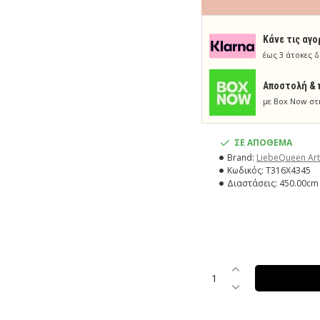
Κάνε τις αγο
έως 3 άτοκες δ
Aποστολή & 
με Box Now στ
ΣΕ ΑΠΟΘΕΜΑ
Brand:
LiebeQueen Art
Κωδικός:
T316X4345
Διαστάσεις:
450.00cm 