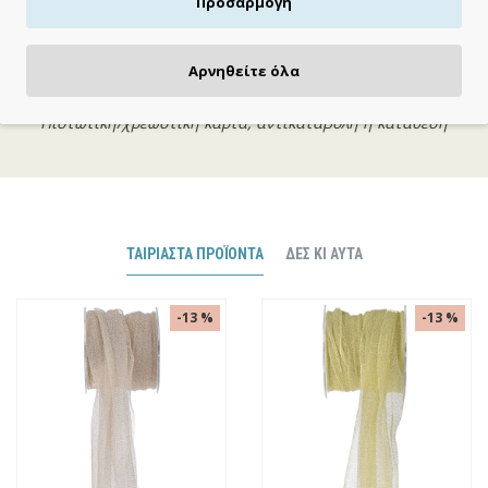
Προσαρμογή
Αρνηθείτε όλα
ΠΛΗΡΩΝΕΙΣ ΟΠΩΣ ΘΕΣ
Πιστωτική/χρεωστική κάρτα, αντικαταβολή ή κατάθεση
ΤΑΙΡΙΑΣΤΆ ΠΡΟΪΌΝΤΑ
ΔΕΣ ΚΙ ΑΥΤΆ
-13 %
-13 %