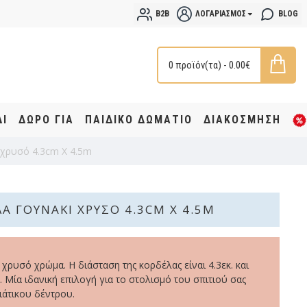
B2B
ΛΟΓΑΡΙΑΣΜΌΣ
BLOG
0 προϊόν(τα) - 0.00€
ΔΙ
ΔΩΡΟ ΓΙΑ
ΠΑΙΔΙΚΟ ΔΩΜΑΤΙΟ
ΔΙΑΚΟΣΜΗΣΗ
χρυσό 4.3cm X 4.5m
Α ΓΟΥΝΆΚΙ ΧΡΥΣΌ 4.3CM X 4.5M
χρυσό χρώμα. Η διάσταση της κορδέλας είναι 4.3εκ. και
. Μία ιδανική επιλογή για το στολισμό του σπιτιού σας
ιάτικου δέντρου.