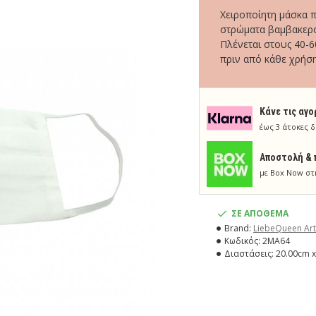
Χειροποίητη μάσκα 
στρώματα βαμβακερο
Πλένεται στους 40-6
πριν από κάθε χρήση
Κάνε τις αγο
έως 3 άτοκες δ
Aποστολή & 
με Box Now στ
ΣΕ ΑΠΟΘΕΜΑ
Brand:
LiebeQueen Art
Κωδικός:
2MA64
Διαστάσεις:
20.00cm x