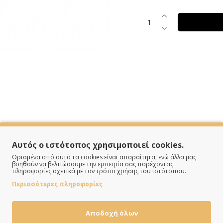
Αυτός ο ιστότοπος χρησιμοποιεί cookies.
SPECIFICATIONS
Ορισμένα από αυτά τα cookies είναι απαραίτητα, ενώ άλλα μας
βοηθούν να βελτιώσουμε την εμπειρία σας παρέχοντας
πληροφορίες σχετικά με τον τρόπο χρήσης του ιστότοπου.
Περισσότερες πληροφορίες
Μάσκα
Αποδοχή όλων
Γκρί