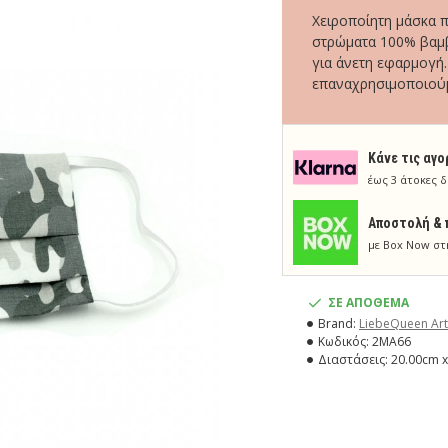
Χειροποίητη μάσκα 
στρώματα 100% βαμβ
για άνετη εφαρμογή.
επαναχρησιμοποιούμ
Κάνε τις αγο
έως 3 άτοκες δ
Aποστολή & 
με Box Now στ
ΣΕ ΑΠΟΘΕΜΑ
Brand:
LiebeQueen Art
Κωδικός:
2MA66
Διαστάσεις:
20.00cm x