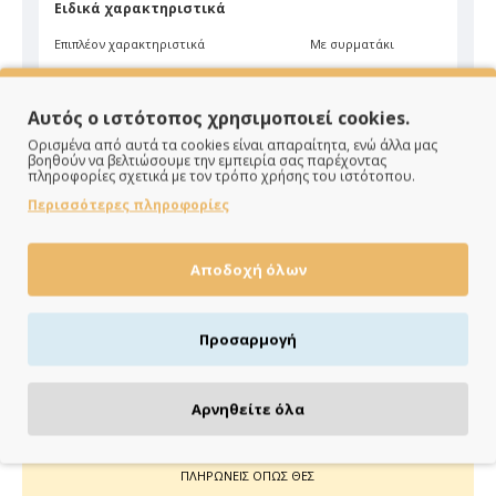
Ειδικά χαρακτηριστικά
Επιπλέον χαρακτηριστικά
Με συρματάκι
Είδος
Μάσκα
Χρώμα
Ροζ
Αυτός ο ιστότοπος χρησιμοποιεί cookies.
Ορισμένα από αυτά τα cookies είναι απαραίτητα, ενώ άλλα μας
βοηθούν να βελτιώσουμε την εμπειρία σας παρέχοντας
πληροφορίες σχετικά με τον τρόπο χρήσης του ιστότοπου.
Περισσότερες πληροφορίες
Αποδοχή όλων
ΠΑΡΑΔΙΔΟΥΜΕ ΓΡΗΓΟΡΑ
Άμεση αποστολή της παραγγελίας σου σε 1 - 2 εργάσιμες
Προσαρμογή
ημέρες
Αρνηθείτε όλα
ΠΛΗΡΩΝΕΙΣ ΟΠΩΣ ΘΕΣ