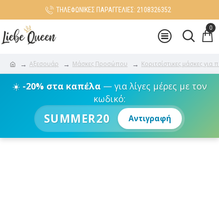
ΤΗΛΕΦΩΝΙΚΕΣ ΠΑΡΑΓΓΕΛΙΕΣ: 2108326352
0
Αξεσουάρ
Μάσκες Προσώπου
Κοριτσίστικες μάσκες για 
☀️
-20% στα καπέλα
— για λίγες μέρες με τον
κωδικό:
SUMMER20
Αντιγραφή