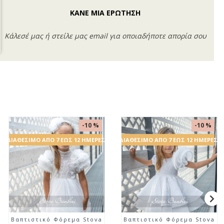
ΚΑΝΕ ΜΙΑ ΕΡΩΤΗΣΗ
Κάλεσέ μας ή στείλε μας email για οποιαδήποτε απορία σου
0 %
-10 %
-1
ΈΡΕΣ
ΔΙΑΘΈΣΙΜΟ ΑΠΌ 7 ΈΩΣ 12 ΗΜΈΡΕΣ
ΔΙΑΘΈΣΙΜΟ ΑΠΌ 7 ΈΩΣ 12 Η
ova
Βαπτιστική Γούνα
Βαπτιστικό Μπουφά