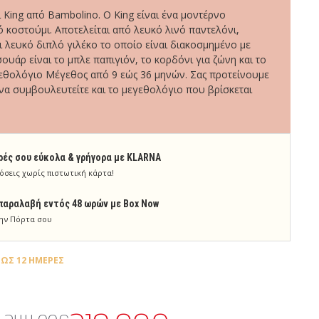
 King από Bambolino. O King είναι ένα μοντέρνο
 κοστούμι. Αποτελείται από λευκό λινό παντελόνι,
 λευκό διπλό γιλέκο το οποίο είναι διακοσμημένο με
ουάρ είναι το μπλε παπιγιόν, το κορδόνι για ζώνη και το
εθολόγιο Mέγεθος από 9 εώς 36 μηνών. Σας προτείνουμε
να συμβουλευτείτε και το μεγεθολόγιο που βρίσκεται
ρές σου εύκολα & γρήγορα με KLARNA
όσεις χωρίς πιστωτική κάρτα!
παραλαβή εντός 48 ωρών με Box Now
ην Πόρτα σου
ΈΩΣ 12 ΗΜΈΡΕΣ