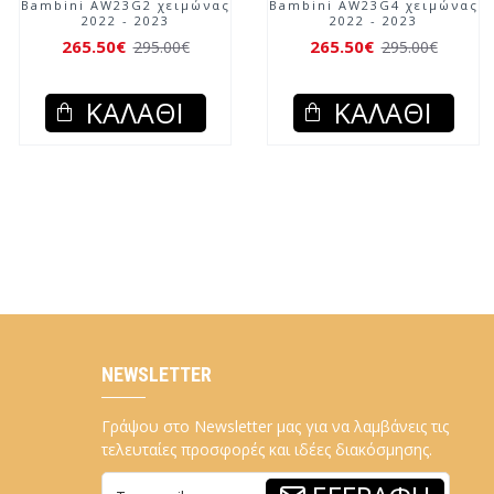
ώνας
Οικολογική Stova Bambini
Stova Bambini AW23
AW23G5 χειμώνας 2022 -
χειμώνας 2022 - 20
2023
157.50€
175.00€
126.00€
140.00€
ΚΑΛΆΘΙ
ΚΑΛΆΘΙ
NEWSLETTER
Γράψου στο Newsletter μας για να λαμβάνεις τις
τελευταίες προσφορές και ιδέες διακόσμησης.