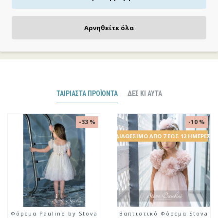
ΠΛΗΡΩΝΕΙΣ ΟΠΩΣ ΘΕΣ
Αρνηθείτε όλα
Πιστωτική/χρεωστική κάρτα, αντικαταβολή ή κατάθεση
ΤΑΙΡΙΑΣΤΆ ΠΡΟΪΌΝΤΑ
ΔΕΣ ΚΙ ΑΥΤΆ
 %
-10 %
-1
ΈΡΕΣ
ΔΙΑΘΈΣΙΜΟ ΑΠΌ 7 ΈΩΣ 12 ΗΜΈΡΕΣ
ΔΙΑΘΈΣΙΜΟ ΑΠΌ 7 ΈΩΣ 12 ΗΜ
ova
Βαπτιστικό Φόρεμα Stova
Βαπτιστικό Φόρεμα St