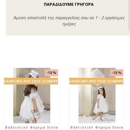
ΠΑΡΑΔΙΔΟΥΜΕ ΓΡΗΓΟΡΑ
Άμεση αποστολή της παραγγελίας σου σε 1 - 2 εργάσιμες
ημέρες
 %
-33 %
-10
ΈΡΕΣ
ΔΙΑΘΈΣΙΜΟ ΑΠΌ 7 ΈΩΣ 12 ΗΜ
ova
Φόρεμα Pauline by Stova
Βαπτιστικό Φόρεμα St