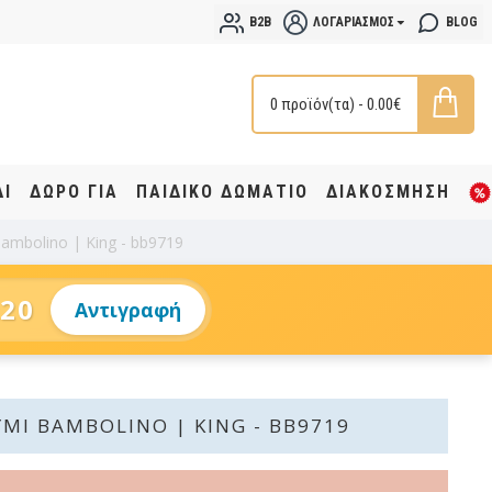
B2B
ΛΟΓΑΡΙΑΣΜΌΣ
BLOG
0 προϊόν(τα) - 0.00€
ΔΙ
ΔΩΡΟ ΓΙΑ
ΠΑΙΔΙΚΟ ΔΩΜΑΤΙΟ
ΔΙΑΚΟΣΜΗΣΗ
ambolino | King - bb9719
20
Αντιγραφή
ΜΙ BAMBOLINO | KING - BB9719