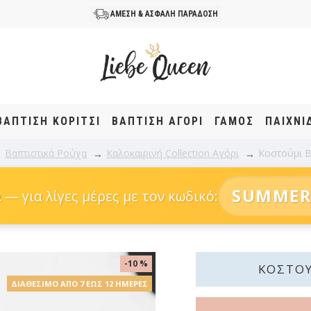
ΑΜΕΣΗ & ΑΣΦΑΛΗ ΠΑΡΑΔΟΣΗ
ΒΆΠΤΙΣΗ KOΡΊΤΣΙ
ΒΆΠΤΙΣΗ ΑΓΌΡΙ
ΓΑΜΟΣ
ΠΑΙΧΝΙ
Βαπτιστικά Ρούχα
Καλοκαιρινή Collection Αγόρι
Κοστούμι B
SUMMER
α
— για λίγες μέρες με τον κωδικό:
-10 %
ΚΟΣΤΟΎ
ΔΙΑΘΈΣΙΜΟ ΑΠΌ 7 ΈΩΣ 12 ΗΜΈΡΕΣ