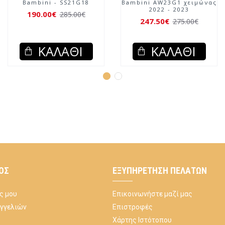
νας
Bambini AW23G2 χειμώνας
Bambini AW23G4 χειμ
2022 - 2023
2022 - 2023
265.50€
265.50€
295.00€
295.00€
ΚΑΛΆΘΙ
ΚΑΛΆΘΙ
ΌΣ
ΕΞΥΠΗΡΈΤΗΣΗ ΠΕΛΑΤΏΝ
ς μου
Επικοινωνήστε μαζί μας
αγγελιών
Επιστροφές
Χάρτης Ιστότοπου