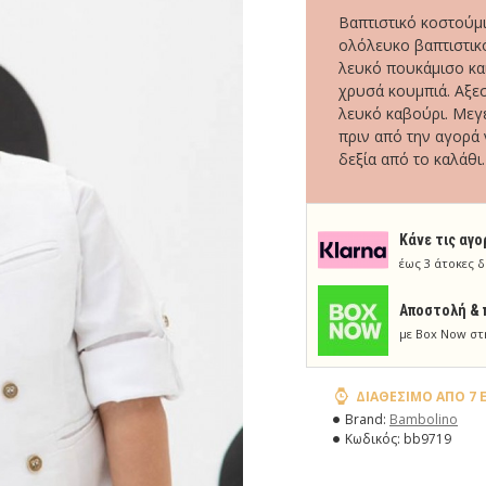
Βαπτιστικό κοστούμι
ολόλευκο βαπτιστικό
λευκό πουκάμισο και
χρυσά κουμπιά. Αξεσ
λευκό καβούρι. Μεγ
πριν από την αγορά 
δεξία από το καλάθι.
Κάνε τις αγο
έως 3 άτοκες δ
Aποστολή & 
με Box Now στ
ΔΙΑΘΈΣΙΜΟ ΑΠΌ 7 
Brand:
Bambolino
Κωδικός:
bb9719