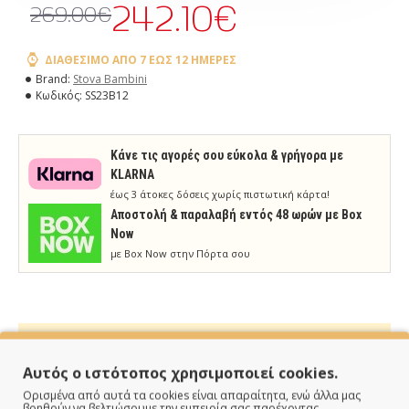
242.10€
269.00€
ΔΙΑΘΈΣΙΜΟ ΑΠΌ 7 ΈΩΣ 12 ΗΜΈΡΕΣ
Brand:
Stova Bambini
Κωδικός:
SS23B12
Κάνε τις αγορές σου εύκολα & γρήγορα με
KLARNA
έως 3 άτοκες δόσεις χωρίς πιστωτική κάρτα!
Aποστολή & παραλαβή εντός 48 ωρών με Box
Now
με Box Now στην Πόρτα σου
Αυτός ο ιστότοπος χρησιμοποιεί cookies.
ΠΑΡΑΔΙΔΟΥΜΕ ΓΡΗΓΟΡΑ
Ορισμένα από αυτά τα cookies είναι απαραίτητα, ενώ άλλα μας
βοηθούν να βελτιώσουμε την εμπειρία σας παρέχοντας