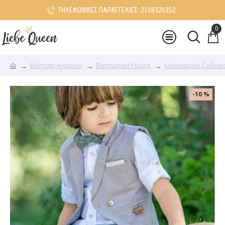
ΤΗΛΕΦΩΝΙΚΕΣ ΠΑΡΑΓΓΕΛΙΕΣ: 2108326352
0
Βάπτιση Αγοριού
Βαπτιστικά Ρούχα
Καλοκαιρινή Collecti
-10 %