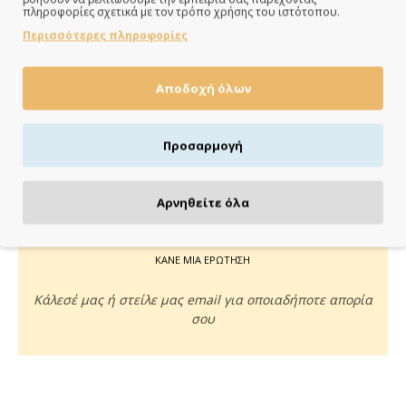
Άμεση αποστολή της παραγγελίας σου σε 1 - 2 εργάσιμες
πληροφορίες σχετικά με τον τρόπο χρήσης του ιστότοπου.
ημέρες
Περισσότερες πληροφορίες
Αποδοχή όλων
ΠΛΗΡΩΝΕΙΣ ΟΠΩΣ ΘΕΣ
Προσαρμογή
Πιστωτική/χρεωστική κάρτα, αντικαταβολή ή κατάθεση
Αρνηθείτε όλα
ΚΑΝΕ ΜΙΑ ΕΡΩΤΗΣΗ
Κάλεσέ μας ή στείλε μας email για οποιαδήποτε απορία
σου