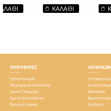
ΚΑΛΆΘΙ
ΚΑΛΆΘΙ
ΠΛΗΡΟΦΟΡΊΕΣ
ΛΟΓΑΡΙΑΣΜ
Σχετικά με εμάς
Ο Λογαριασμό
Πληροφορίες Αποστολής
Ιστορικό Παρ
Τρόποι Πληρωμής
Newsletter
Όροι & Προϋποθέσεις
Δωροεπιταγέ
Πολιτική Cookies
Χονδρική