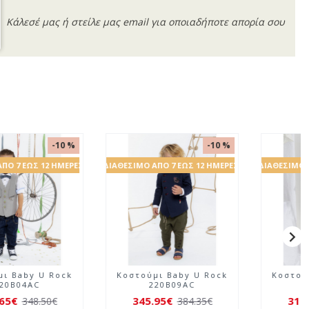
Κάλεσέ μας ή στείλε μας email για οποιαδήποτε απορία σου
-10 %
-10 %
ΔΙΑΘΈΣΙΜΟ ΑΠΌ 7 ΈΩΣ 12 ΗΜΈΡΕΣ
ΔΙΑΘΈΣΙΜΟ ΑΠΌ 7 ΈΩΣ 12 ΗΜΈΡΕΣ
Κοστούμι Baby U Rock
Κοστούμι Baby U Rock
220B04AC
220B09AC
313.65€
345.95€
348.50€
384.35€