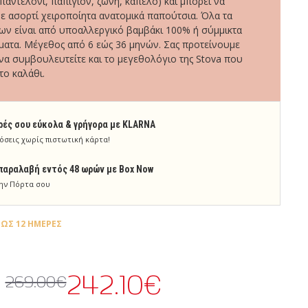
 παντελόνι, παπιγιόν, ζώνη, καπέλο) και μπορεί να
ε ασορτί χειροποίητα ανατομικά παπούτσια. Όλα τα
ν είναι από υποαλλεργικό βαμβάκι 100% ή σύμμικτα
ατα. Μέγεθος από 6 εώς 36 μηνών. Σας προτείνουμε
να συμβουλευτείτε και το μεγεθολόγιο της Stova που
το καλάθι.
ρές σου εύκολα & γρήγορα με KLARNA
όσεις χωρίς πιστωτική κάρτα!
παραλαβή εντός 48 ωρών με Box Now
ην Πόρτα σου
ΈΩΣ 12 ΗΜΈΡΕΣ
242.10€
269.00€