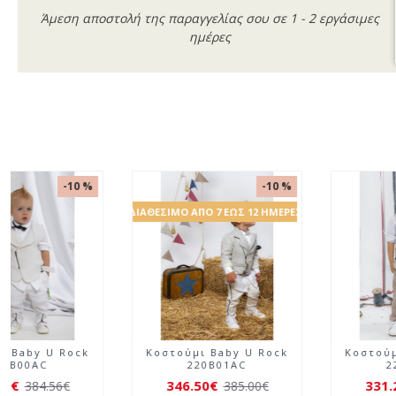
Άμεση αποστολή της παραγγελίας σου σε 1 - 2 εργάσιμες
ημέρες
-10 %
-10 %
ΔΙΑΘΈΣΙΜΟ ΑΠΌ 7 ΈΩΣ 12 ΗΜΈΡΕΣ
Κοστούμι Baby U Rock
Κοστούμι Baby U Rock
220B00AC
220B01AC
346.10€
346.50€
384.56€
385.00€