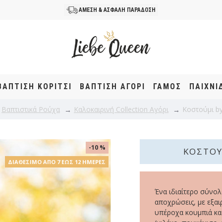
ΑΜΕΣΗ & ΑΣΦΑΛΗ ΠΑΡΑΔΟΣΗ
ΒΆΠΤΙΣΗ KOΡΊΤΣΙ
ΒΆΠΤΙΣΗ ΑΓΌΡΙ
ΓΑΜΟΣ
ΠΑΙΧΝΙ
Βαπτιστικά Ρούχα
Καλοκαιρινή Collection Αγόρι
Κοστούμι by
-10 %
ΚΟΣΤΟΎ
ΔΙΑΘΈΣΙΜΟ ΑΠΌ 7 ΈΩΣ 12 ΗΜΈΡΕΣ
Ένα ιδιαίτερο σύνολ
αποχρώσεις, με εξαι
υπέροχα κουμπιά και