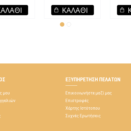
ΚΑΛΆΘΙ
ΚΑΛΆΘΙ
ΌΣ
ΕΞΥΠΗΡΈΤΗΣΗ ΠΕΛΑΤΏΝ
ς μου
Επικοινωνήστε μαζί μας
αγγελιών
Επιστροφές
Χάρτης Ιστότοπου
ς
Συχνές Ερωτήσεις