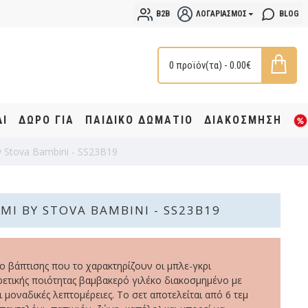
B2B
ΛΟΓΑΡΙΑΣΜΌΣ
BLOG
0 προϊόν(τα) - 0.00€
ΔΙ
ΔΩΡΟ ΓΙΑ
ΠΑΙΔΙΚΟ ΔΩΜΑΤΙΟ
ΔΙΑΚΟΣΜΗΣΗ
 Stova Bambini - SS23B19
ΜΙ BY STOVA BAMBINI - SS23B19
ο βάπτισης που το χαρακτηρίζουν οι μπλε-γκρι
ρετικής ποιότητας βαμβακερό γιλέκο διακοσμημένο με
 μοναδικές λεπτομέρειες. Το σετ αποτελείται από 6 τεμ