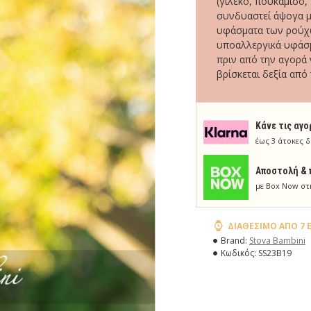
(γιλέκο, πουκάμισο,
συνδυαστεί άψογα μ
υφάσματα των ρούχω
υποαλλεργικά υφάσμ
πριν από την αγορά 
βρίσκεται δεξία από 
Κάνε τις αγο
έως 3 άτοκες δ
Aποστολή & 
με Box Now στ
ΔΙΑΘΈΣΙΜΟ ΑΠΌ 7 
Brand:
Stova Bambini
Κωδικός:
SS23B19