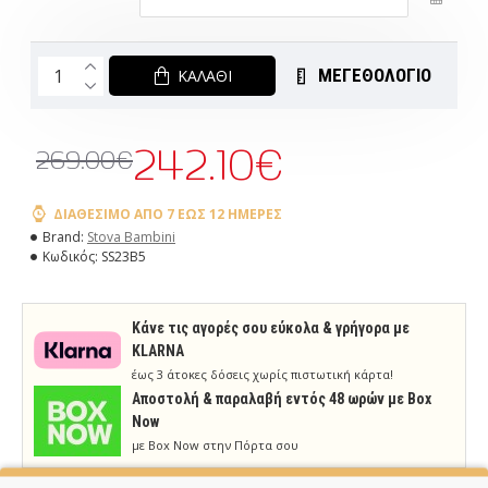
ΜΕΓΕΘΟΛΟΓΙΟ
ΚΑΛΆΘΙ
242.10€
269.00€
ΔΙΑΘΈΣΙΜΟ ΑΠΌ 7 ΈΩΣ 12 ΗΜΈΡΕΣ
Brand:
Stova Bambini
Κωδικός:
SS23B5
Κάνε τις αγορές σου εύκολα & γρήγορα με
KLARNA
έως 3 άτοκες δόσεις χωρίς πιστωτική κάρτα!
Aποστολή & παραλαβή εντός 48 ωρών με Box
Now
με Box Now στην Πόρτα σου