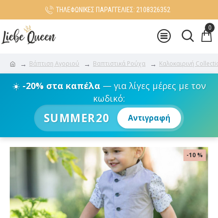
ΤΗΛΕΦΩΝΙΚΕΣ ΠΑΡΑΓΓΕΛΙΕΣ: 2108326352
0
Βάπτιση Αγοριού
Βαπτιστικά Ρούχα
Καλοκαιρινή Collecti
☀️
-20% στα καπέλα
— για λίγες μέρες με τον
κωδικό:
SUMMER20
Αντιγραφή
-10 %