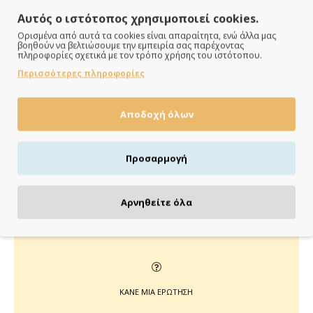
Αυτός ο ιστότοπος χρησιμοποιεί cookies.
Ορισμένα από αυτά τα cookies είναι απαραίτητα, ενώ άλλα μας
βοηθούν να βελτιώσουμε την εμπειρία σας παρέχοντας
πληροφορίες σχετικά με τον τρόπο χρήσης του ιστότοπου.
ΠΑΡΑΔΙΔΟΥΜΕ ΓΡΗΓΟΡΑ
Περισσότερες πληροφορίες
Άμεση αποστολή της παραγγελίας σου σε 1 - 2 εργάσιμες
Αποδοχή όλων
ημέρες
Προσαρμογή
ΠΛΗΡΩΝΕΙΣ ΟΠΩΣ ΘΕΣ
Αρνηθείτε όλα
Πιστωτική/χρεωστική κάρτα, αντικαταβολή ή κατάθεση
ΚΑΝΕ ΜΙΑ ΕΡΩΤΗΣΗ