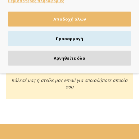
Περισσότερες πληροφορίες
Αποδοχή όλων
ΠΛΗΡΩΝΕΙΣ ΟΠΩΣ ΘΕΣ
Πιστωτική/χρεωστική κάρτα, αντικαταβολή ή κατάθεση
Προσαρμογή
Αρνηθείτε όλα
ΚΑΝΕ ΜΙΑ ΕΡΩΤΗΣΗ
Κάλεσέ μας ή στείλε μας email για οποιαδήποτε απορία
σου