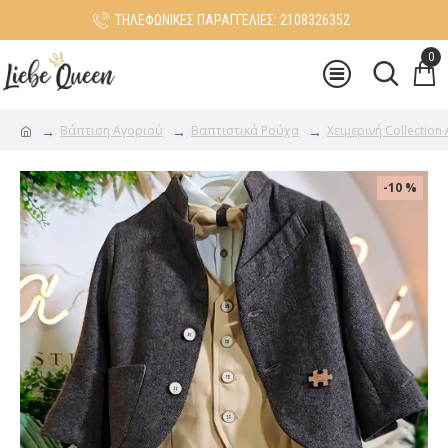
ΤΗΛΕΦΩΝΙΚΕΣ ΠΑΡΑΓΓΕΛΙΕΣ: 2108326352
0
Βάπτιση Αγοριού
Βαπτιστικά Ρούχα
Χειμερινή Collection
-10 %