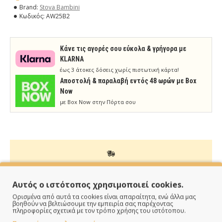
Brand:
Stova Bambini
Κωδικός:
AW25B2
Κάνε τις αγορές σου εύκολα & γρήγορα με
KLARNA
έως 3 άτοκες δόσεις χωρίς πιστωτική κάρτα!
Aποστολή & παραλαβή εντός 48 ωρών με Box
Now
με Box Now στην Πόρτα σου
ΠΑΡΑΔΙΔΟΥΜΕ ΓΡΗΓΟΡΑ
Αυτός ο ιστότοπος χρησιμοποιεί cookies.
Άμεση αποστολή της παραγγελίας σου σε 1 - 2 εργάσιμες
Ορισμένα από αυτά τα cookies είναι απαραίτητα, ενώ άλλα μας
ημέρες
βοηθούν να βελτιώσουμε την εμπειρία σας παρέχοντας
πληροφορίες σχετικά με τον τρόπο χρήσης του ιστότοπου.