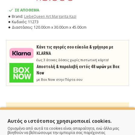
ΣΕ ΑΠΟΘΕΜΑ
Brand:
LiebeQueen Art Margarita Kazi
Κωδικός:
11273
Διαστάσεις:
120.00cm x 30.00cm x 45.00cm
Κάνε τις αγορές σου εύκολα & γρήγορα με
KLARNA
έως 3 άτοκες δόσεις χωρίς πιστωτική κάρτα!
Aποστολή & παραλαβή εντός 48 ωρών με Box
Now
με Box Now στην Πόρτα σου
Αυτός ο ιστότοπος χρησιμοποιεί cookies.
ΠΑΡΑΔΙΔΟΥΜΕ ΓΡΗΓΟΡΑ
Ορισμένα από αυτά τα cookies είναι απαραίτητα, ενώ άλλα μας
βοηθούν να βελτιώσουμε την εμπειρία σας παρέχοντας
Άμεση αποστολή της παραγγελίας σου σε 1 - 2 εργάσιμες