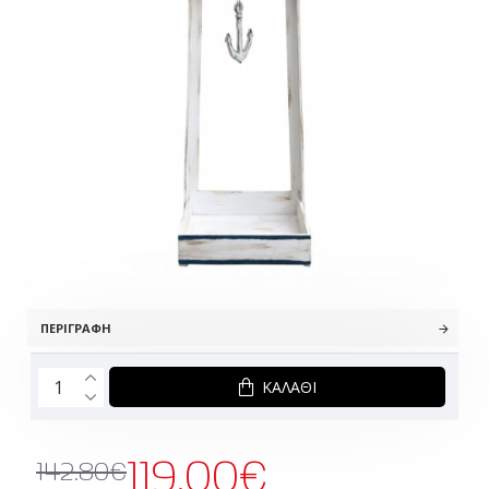
ΠΕΡΙΓΡΑΦΉ
ΚΑΛΆΘΙ
119.00€
142.80€