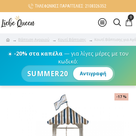
ΤΗΛΕΦΩΝΙΚΕΣ ΠΑΡΑΓΓΕΛΙΕΣ: 2108326352
0
Βάπτιση Αγοριού
Κουτί Βάπτισης
Κουτί Βάπτισης για Αγ
☀️
-20% στα καπέλα
— για λίγες μέρες με τον
κωδικό:
SUMMER20
Αντιγραφή
-17 %