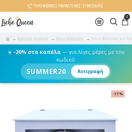
ΤΗΛΕΦΩΝΙΚΕΣ ΠΑΡΑΓΓΕΛΙΕΣ: 2108326352
0
Βάπτιση Αγοριού
Κουτί Βάπτισης
Κουτί Βάπτισης για Aγ
☀️
-20% στα καπέλα
— για λίγες μέρες με τον
κωδικό:
SUMMER20
Αντιγραφή
-17 %