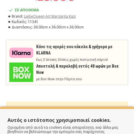
ΣΕ ΑΠΟΘΕΜΑ
Brand:
LiebeQueen Art Margarita Kazi
Κωδικός:
11341
Διαστάσεις:
36.00cm x 36.00cm x 36.00cm
Κάνε τις αγορές σου εύκολα & γρήγορα με
KLARNA
έως 3 άτοκες δόσεις χωρίς πιστωτική κάρτα!
Aποστολή & παραλαβή εντός 48 ωρών με Box
Now
με Box Now στην Πόρτα σου
Αυτός ο ιστότοπος χρησιμοποιεί cookies.
ΠΑΡΑΔΙΔΟΥΜΕ ΓΡΗΓΟΡΑ
Ορισμένα από αυτά τα cookies είναι απαραίτητα, ενώ άλλα μας
βοηθούν να βελτιώσουμε την εμπειρία σας παρέχοντας
Άμεση αποστολή της παραγγελίας σου σε 1 - 2 εργάσιμες