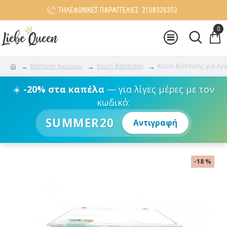
ΤΗΛΕΦΩΝΙΚΕΣ ΠΑΡΑΓΓΕΛΙΕΣ: 2108326352
0
Βάπτιση Αγοριού
Κουτί Βάπτισης
Κουτί Βάπτισης για Αγό
☀️
-20% στα καπέλα
— για λίγες μέρες με τον
κωδικό:
SUMMER20
Αντιγραφή
-18 %