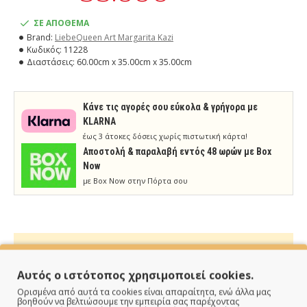
ΣΕ ΑΠΟΘΕΜΑ
Brand:
LiebeQueen Art Margarita Kazi
Κωδικός:
11228
Διαστάσεις:
60.00cm x 35.00cm x 35.00cm
Κάνε τις αγορές σου εύκολα & γρήγορα με
KLARNA
έως 3 άτοκες δόσεις χωρίς πιστωτική κάρτα!
Aποστολή & παραλαβή εντός 48 ωρών με Box
Now
με Box Now στην Πόρτα σου
Αυτός ο ιστότοπος χρησιμοποιεί cookies.
ΠΑΡΑΔΙΔΟΥΜΕ ΓΡΗΓΟΡΑ
Ορισμένα από αυτά τα cookies είναι απαραίτητα, ενώ άλλα μας
βοηθούν να βελτιώσουμε την εμπειρία σας παρέχοντας
Άμεση αποστολή της παραγγελίας σου σε 1 - 2 εργάσιμες