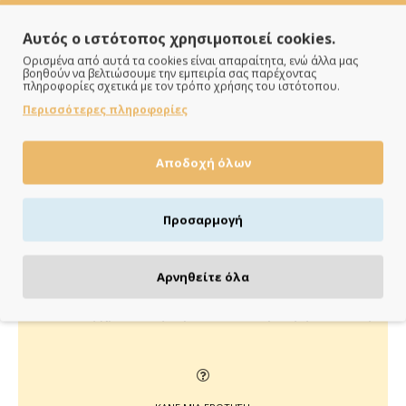
Αυτός ο ιστότοπος χρησιμοποιεί cookies.
Ορισμένα από αυτά τα cookies είναι απαραίτητα, ενώ άλλα μας
βοηθούν να βελτιώσουμε την εμπειρία σας παρέχοντας
πληροφορίες σχετικά με τον τρόπο χρήσης του ιστότοπου.
Περισσότερες πληροφορίες
ΠΑΡΑΔΙΔΟΥΜΕ ΓΡΗΓΟΡΑ
Άμεση αποστολή της παραγγελίας σου σε 1 - 2 εργάσιμες
Αποδοχή όλων
ημέρες
Προσαρμογή
ΠΛΗΡΩΝΕΙΣ ΟΠΩΣ ΘΕΣ
Αρνηθείτε όλα
Πιστωτική/χρεωστική κάρτα, αντικαταβολή ή κατάθεση