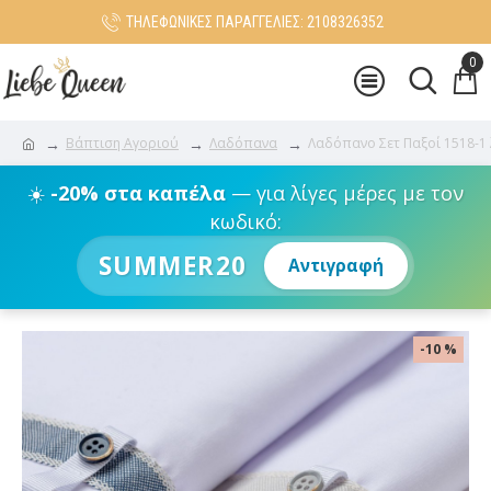
ΤΗΛΕΦΩΝΙΚΕΣ ΠΑΡΑΓΓΕΛΙΕΣ: 2108326352
0
Βάπτιση Αγοριού
Λαδόπανα
Λαδόπανο Σετ Παξοί 1518-1 
☀️
-20% στα καπέλα
— για λίγες μέρες με τον
κωδικό:
SUMMER20
Αντιγραφή
-10 %