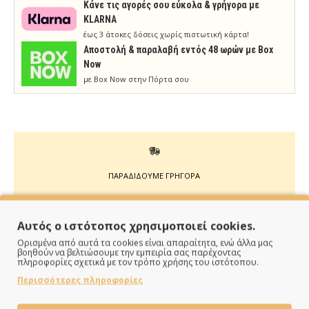
Κάνε τις αγορές σου εύκολα & γρήγορα με
KLARNA
έως 3 άτοκες δόσεις χωρίς πιστωτική κάρτα!
Aποστολή & παραλαβή εντός 48 ωρών με Box
Now
με Box Now στην Πόρτα σου
ΠΑΡΑΔΙΔΟΥΜΕ ΓΡΗΓΟΡΑ
Άμεση αποστολή της παραγγελίας σου σε 1 - 2 εργάσιμες
ημέρες
Αυτός ο ιστότοπος χρησιμοποιεί cookies.
Ορισμένα από αυτά τα cookies είναι απαραίτητα, ενώ άλλα μας
βοηθούν να βελτιώσουμε την εμπειρία σας παρέχοντας
πληροφορίες σχετικά με τον τρόπο χρήσης του ιστότοπου.
Περισσότερες πληροφορίες
ΠΛΗΡΩΝΕΙΣ ΟΠΩΣ ΘΕΣ