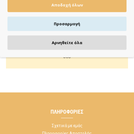
Αποδοχή όλων
Πιστωτική/χρεωστική κάρτα, αντικαταβολή ή κατάθεση
Προσαρμογή
ΚΑΝΕ ΜΙΑ ΕΡΩΤΗΣΗ
Αρνηθείτε όλα
Κάλεσέ μας ή στείλε μας email για οποιαδήποτε απορία
σου
ΠΛΗΡΟΦΟΡΊΕΣ
Σχετικά με εμάς
Πληροφορίες Αποστολής