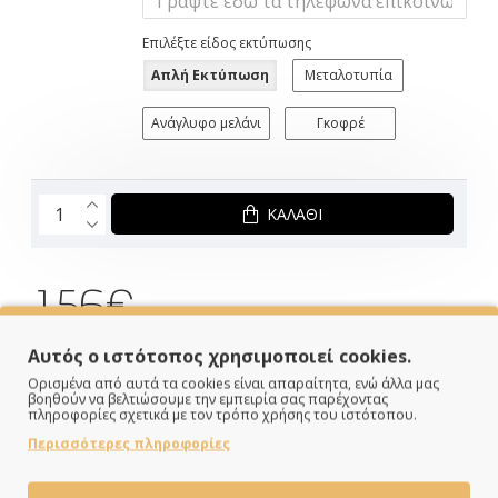
Επιλέξτε είδος εκτύπωσης
Απλή Εκτύπωση
Μεταλοτυπία
Ανάγλυφο μελάνι
Γκοφρέ
ΚΑΛΆΘΙ
1.56€
Αυτός ο ιστότοπος χρησιμοποιεί cookies.
ΣΕ ΑΠΟΘΕΜΑ
Brand:
My Mastoras
Ορισμένα από αυτά τα cookies είναι απαραίτητα, ενώ άλλα μας
Κωδικός:
MM324.033
βοηθούν να βελτιώσουμε την εμπειρία σας παρέχοντας
πληροφορίες σχετικά με τον τρόπο χρήσης του ιστότοπου.
Διαστάσεις:
16.00cm x 21.20cm x 0.20cm
Περισσότερες πληροφορίες
Κάνε τις αγορές σου εύκολα & γρήγορα με