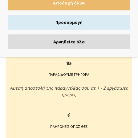
Αποδοχή όλων
KLARNA
έως 3 άτοκες δόσεις χωρίς πιστωτική κάρτα!
Aποστολή & παραλαβή εντός 48 ωρών με Box
Προσαρμογή
Now
με Box Now στην Πόρτα σου
Αρνηθείτε όλα
ΠΑΡΑΔΙΔΟΥΜΕ ΓΡΗΓΟΡΑ
Άμεση αποστολή της παραγγελίας σου σε 1 - 2 εργάσιμες
ημέρες
ΠΛΗΡΩΝΕΙΣ ΟΠΩΣ ΘΕΣ