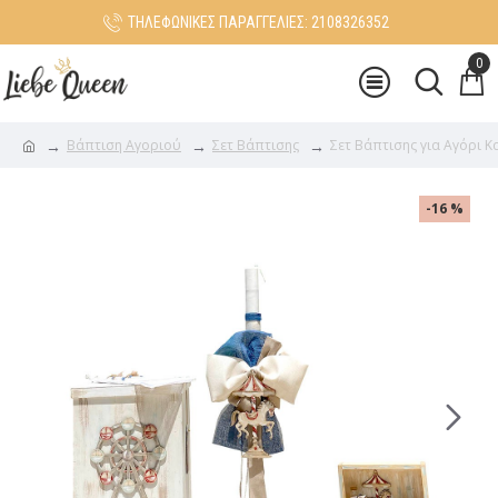
ΤΗΛΕΦΩΝΙΚΕΣ ΠΑΡΑΓΓΕΛΙΕΣ: 2108326352
0
Βάπτιση Αγοριού
Σετ Βάπτισης
Σετ Βάπτισης για Αγόρι 
-16 %