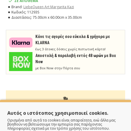
ΣΕ ΑΠΟΘΕΜΑ
Brand:
LiebeQueen Art Margarita Kazi
Κωδικός:
11293S
Διαστάσεις:
75.00cm x 60.00cm x 35.00cm
Κάνε τις αγορές σου εύκολα & γρήγορα με
KLARNA
έως 3 άτοκες δόσεις χωρίς πιστωτική κάρτα!
Aποστολή & παραλαβή εντός 48 ωρών με Box
Now
με Box Now στην Πόρτα σου
ΠΑΡΑΔΙΔΟΥΜΕ ΓΡΗΓΟΡΑ
Αυτός ο ιστότοπος χρησιμοποιεί cookies.
Ορισμένα από αυτά τα cookies είναι απαραίτητα, ενώ άλλα μας
Άμεση αποστολή της παραγγελίας σου σε 1 - 2 εργάσιμες
βοηθούν να βελτιώσουμε την εμπειρία σας παρέχοντας
ημέρες
πληροφορίες σχετικά με τον τρόπο χρήσης του ιστότοπου.