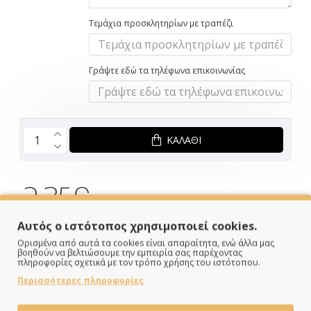
Τεμάχια προσκλητηρίων με τραπέζι
Γράψτε εδώ τα τηλέφωνα επικοινωνίας
ΚΑΛΆΘΙ
2.35€
Αυτός ο ιστότοπος χρησιμοποιεί cookies.
ΣΕ ΑΠΟΘΕΜΑ
Ορισμένα από αυτά τα cookies είναι απαραίτητα, ενώ άλλα μας
Brand:
Twenty2Τwins
βοηθούν να βελτιώσουμε την εμπειρία σας παρέχοντας
Κωδικός:
T2TCHR09B
πληροφορίες σχετικά με τον τρόπο χρήσης του ιστότοπου.
Διαστάσεις:
16.00cm x 21.20cm x 0.20cm
Περισσότερες πληροφορίες