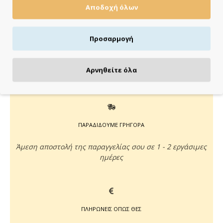
Κάνε τις αγορές σου εύκολα & γρήγορα με
Αποδοχή όλων
KLARNA
έως 3 άτοκες δόσεις χωρίς πιστωτική κάρτα!
Aποστολή & παραλαβή εντός 48 ωρών με Box
Προσαρμογή
Now
με Box Now στην Πόρτα σου
Αρνηθείτε όλα
ΠΑΡΑΔΙΔΟΥΜΕ ΓΡΗΓΟΡΑ
Άμεση αποστολή της παραγγελίας σου σε 1 - 2 εργάσιμες
ημέρες
ΠΛΗΡΩΝΕΙΣ ΟΠΩΣ ΘΕΣ