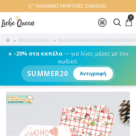
ΤΗΛΕΦΩΝΙΚΕΣ ΠΑΡΑΓΓΕΛΙΕΣ: 2108326352
0
Βάπτιση Αγοριού
Χριστουγεννιάτικα προσκλητήρια βάπτισης
☀️
-20% στα καπέλα
— για λίγες μέρες με τον
κωδικό:
SUMMER20
Αντιγραφή