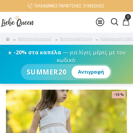
ΤΗΛΕΦΩΝΙΚΕΣ ΠΑΡΑΓΓΕΛΙΕΣ: 2108326352
0
Βάπτιση Κοριτσιού
Βαπτιστικά Ρούχα
Καλοκαιρινή Collec
☀️
-20% στα καπέλα
— για λίγες μέρες με τον
κωδικό:
SUMMER20
Αντιγραφή
-10 %