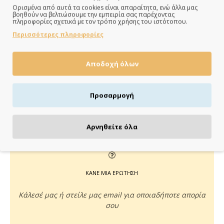
Ορισμένα από αυτά τα cookies είναι απαραίτητα, ενώ άλλα μας
βοηθούν να βελτιώσουμε την εμπειρία σας παρέχοντας
ΠΑΡΑΔΙΔΟΥΜΕ ΓΡΗΓΟΡΑ
πληροφορίες σχετικά με τον τρόπο χρήσης του ιστότοπου.
Περισσότερες πληροφορίες
Άμεση αποστολή της παραγγελίας σου σε 1 - 2 εργάσιμες
ημέρες
Αποδοχή όλων
Προσαρμογή
ΠΛΗΡΩΝΕΙΣ ΟΠΩΣ ΘΕΣ
Πιστωτική/χρεωστική κάρτα, αντικαταβολή ή κατάθεση
Αρνηθείτε όλα
ΚΑΝΕ ΜΙΑ ΕΡΩΤΗΣΗ
Κάλεσέ μας ή στείλε μας email για οποιαδήποτε απορία
σου