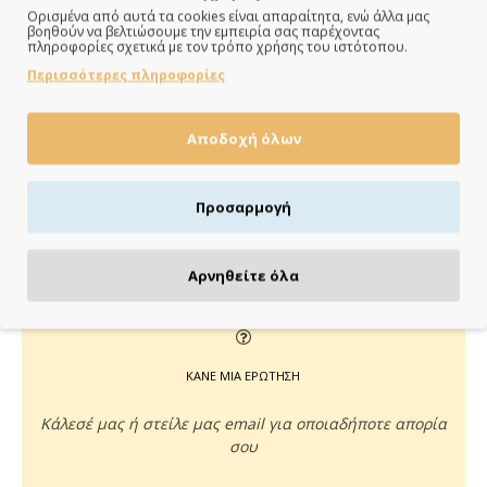
Ορισμένα από αυτά τα cookies είναι απαραίτητα, ενώ άλλα μας
βοηθούν να βελτιώσουμε την εμπειρία σας παρέχοντας
ΠΑΡΑΔΙΔΟΥΜΕ ΓΡΗΓΟΡΑ
πληροφορίες σχετικά με τον τρόπο χρήσης του ιστότοπου.
Περισσότερες πληροφορίες
Άμεση αποστολή της παραγγελίας σου σε 1 - 2 εργάσιμες
ημέρες
Αποδοχή όλων
Προσαρμογή
ΠΛΗΡΩΝΕΙΣ ΟΠΩΣ ΘΕΣ
Πιστωτική/χρεωστική κάρτα, αντικαταβολή ή κατάθεση
Αρνηθείτε όλα
ΚΑΝΕ ΜΙΑ ΕΡΩΤΗΣΗ
Κάλεσέ μας ή στείλε μας email για οποιαδήποτε απορία
σου