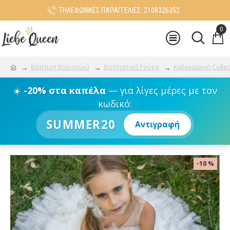
ΤΗΛΕΦΩΝΙΚΕΣ ΠΑΡΑΓΓΕΛΙΕΣ: 2108326352
0
Βάπτιση Κοριτσιού
Βαπτιστικά Ρούχα
Καλοκαιρινή Collec
☀️
-20% στα καπέλα
— για λίγες μέρες με τον
κωδικό:
SUMMER20
Αντιγραφή
-10 %