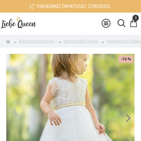
ΤΗΛΕΦΩΝΙΚΕΣ ΠΑΡΑΓΓΕΛΙΕΣ: 2108326352
0
Βάπτιση Κοριτσιού
Βαπτιστικά Ρούχα
Καλοκαιρινή Collec
-10 %