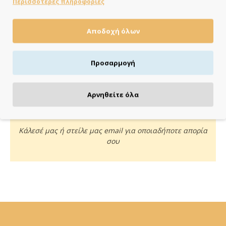
Περισσότερες πληροφορίες
Αποδοχή όλων
ΠΛΗΡΩΝΕΙΣ ΟΠΩΣ ΘΕΣ
Πιστωτική/χρεωστική κάρτα, αντικαταβολή ή κατάθεση
Προσαρμογή
Αρνηθείτε όλα
ΚΑΝΕ ΜΙΑ ΕΡΩΤΗΣΗ
Κάλεσέ μας ή στείλε μας email για οποιαδήποτε απορία
σου