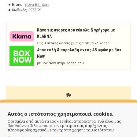
Brand:
Stova Bambini
Κωδικός:
SS23G9
Κάνε τις αγορές σου εύκολα & γρήγορα με
KLARNA
έως 3 άτοκες δόσεις χωρίς πιστωτική κάρτα!
Aποστολή & παραλαβή εντός 48 ωρών με Box
Now
με Box Now στην Πόρτα σου
ΠΑΡΑΔΙΔΟΥΜΕ ΓΡΗΓΟΡΑ
Αυτός ο ιστότοπος χρησιμοποιεί cookies.
Άμεση αποστολή της παραγγελίας σου σε 1 - 2 εργάσιμες
Ορισμένα από αυτά τα cookies είναι απαραίτητα, ενώ άλλα μας
ημέρες
βοηθούν να βελτιώσουμε την εμπειρία σας παρέχοντας
πληροφορίες σχετικά με τον τρόπο χρήσης του ιστότοπου.