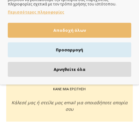
Άμεση αποστολή της παραγγελίας σου σε 1 - 2 εργάσιμες
πληροφορίες σχετικά με τον τρόπο χρήσης του ιστότοπου.
ημέρες
Περισσότερες πληροφορίες
Αποδοχή όλων
ΠΛΗΡΩΝΕΙΣ ΟΠΩΣ ΘΕΣ
Προσαρμογή
Πιστωτική/χρεωστική κάρτα, αντικαταβολή ή κατάθεση
Αρνηθείτε όλα
ΚΑΝΕ ΜΙΑ ΕΡΩΤΗΣΗ
Κάλεσέ μας ή στείλε μας email για οποιαδήποτε απορία
σου