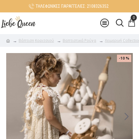
ΤΗΛΕΦΩΝΙΚΕΣ ΠΑΡΑΓΓΕΛΙΕΣ: 2108326352
0
Βάπτιση Κοριτσιού
Βαπτιστικά Ρούχα
Χειμερινή Collecti
-10 %