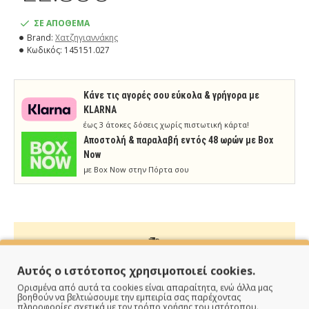
ΣΕ ΑΠΟΘΕΜΑ
Brand:
Χατζηγιαννάκης
Κωδικός:
145151.027
Κάνε τις αγορές σου εύκολα & γρήγορα με
KLARNA
έως 3 άτοκες δόσεις χωρίς πιστωτική κάρτα!
Aποστολή & παραλαβή εντός 48 ωρών με Box
Now
με Box Now στην Πόρτα σου
ΠΑΡΑΔΙΔΟΥΜΕ ΓΡΗΓΟΡΑ
Αυτός ο ιστότοπος χρησιμοποιεί cookies.
Ορισμένα από αυτά τα cookies είναι απαραίτητα, ενώ άλλα μας
Άμεση αποστολή της παραγγελίας σου σε 1 - 2 εργάσιμες
βοηθούν να βελτιώσουμε την εμπειρία σας παρέχοντας
πληροφορίες σχετικά με τον τρόπο χρήσης του ιστότοπου.