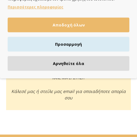
ημέρες
Περισσότερες πληροφορίες
Αποδοχή όλων
ΠΛΗΡΩΝΕΙΣ ΟΠΩΣ ΘΕΣ
Προσαρμογή
Πιστωτική/χρεωστική κάρτα, αντικαταβολή ή κατάθεση
Αρνηθείτε όλα
ΚΑΝΕ ΜΙΑ ΕΡΩΤΗΣΗ
Κάλεσέ μας ή στείλε μας email για οποιαδήποτε απορία
σου