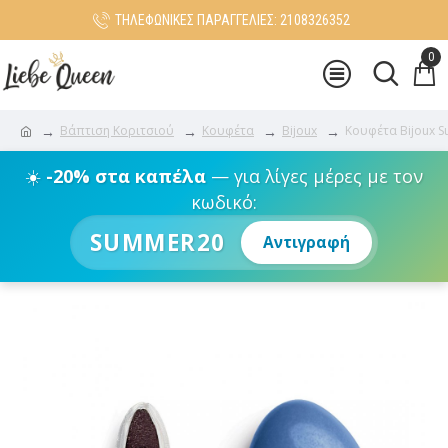
ΤΗΛΕΦΩΝΙΚΕΣ ΠΑΡΑΓΓΕΛΙΕΣ: 2108326352
0
Βάπτιση Κοριτσιού
Κουφέτα
Bijoux
Κουφέτα Bijoux S
☀️
-20% στα καπέλα
— για λίγες μέρες με τον
κωδικό:
SUMMER20
Αντιγραφή