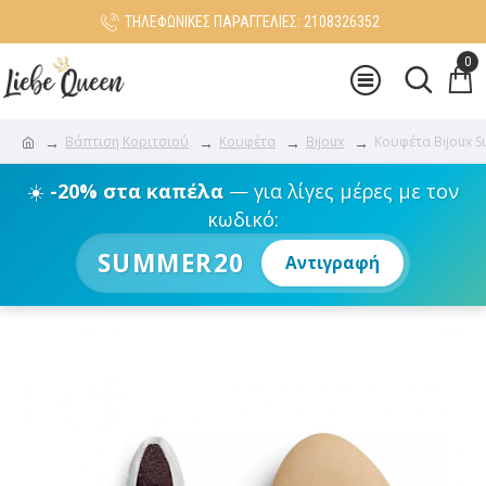
ΤΗΛΕΦΩΝΙΚΕΣ ΠΑΡΑΓΓΕΛΙΕΣ: 2108326352
0
Βάπτιση Κοριτσιού
Κουφέτα
Bijoux
Κουφέτα Bijoux S
☀️
-20% στα καπέλα
— για λίγες μέρες με τον
κωδικό:
SUMMER20
Αντιγραφή