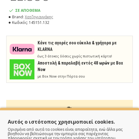
ΣΕ ΑΠΟΘΕΜΑ
Brand:
Χατζηγιαννάκης
Κωδικός:
145151.132
Κάνε τις αγορές σου εύκολα & γρήγορα με
KLARNA
έως 3 άτοκες δόσεις χωρίς πιστωτική κάρτα!
Aποστολή & παραλαβή εντός 48 ωρών με Box
Now
με Box Now στην Πόρτα σου
ΠΑΡΑΔΙΔΟΥΜΕ ΓΡΗΓΟΡΑ
Αυτός ο ιστότοπος χρησιμοποιεί cookies.
Ορισμένα από αυτά τα cookies είναι απαραίτητα, ενώ άλλα μας
Άμεση αποστολή της παραγγελίας σου σε 1 - 2 εργάσιμες
βοηθούν να βελτιώσουμε την εμπειρία σας παρέχοντας
πληροφορίες σχετικά με τον τρόπο χρήσης του ιστότοπου.