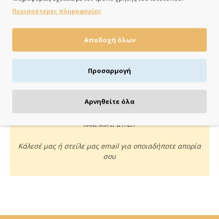
ημέρες
Περισσότερες πληροφορίες
Αποδοχή όλων
ΠΛΗΡΩΝΕΙΣ ΟΠΩΣ ΘΕΣ
Προσαρμογή
Πιστωτική/χρεωστική κάρτα, αντικαταβολή ή κατάθεση
Αρνηθείτε όλα
ΚΑΝΕ ΜΙΑ ΕΡΩΤΗΣΗ
Κάλεσέ μας ή στείλε μας email για οποιαδήποτε απορία
σου