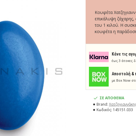
Κουφέτα Χατζηγιαννά
επικάλυψη ζάχαρης,
του 1 κιλού. Η συσκ
κουφέτα η παράδοση 
Κάνε τις αγο
έως 3 άτοκες δ
Aποστολή & 
με Box Now στ
ΣΕ ΑΠΟΘΕΜΑ
Brand:
Χατζηγιαννάκη
Κωδικός:
145151.033