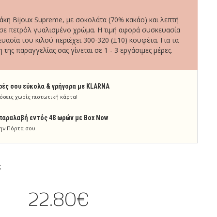
κη Bijoux Supreme, με σοκολάτα (70% κακάο) και λεπτή
 σε πετρόλ γυαλισμένο χρώμα. Η τιμή αφορά συσκευασία
ευασία του κιλού περιέχει 300-320 (±10) κουφέτα. Για τα
της παραγγελίας σας γίνεται σε 1 - 3 εργάσιμες μέρες.
ρές σου εύκολα & γρήγορα με KLARNA
όσεις χωρίς πιστωτική κάρτα!
παραλαβή εντός 48 ωρών με Box Now
ην Πόρτα σου
ς
22.80€