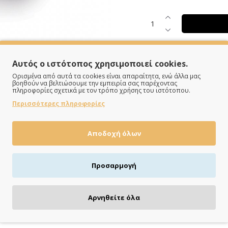
Αυτός ο ιστότοπος χρησιμοποιεί cookies.
Ορισμένα από αυτά τα cookies είναι απαραίτητα, ενώ άλλα μας
βοηθούν να βελτιώσουμε την εμπειρία σας παρέχοντας
πληροφορίες σχετικά με τον τρόπο χρήσης του ιστότοπου.
Περισσότερες πληροφορίες
ΠΛΗΡΩΝΕΙΣ ΟΠΩΣ ΘΕΣ
Αποδοχή όλων
Πιστωτική/χρεωστική κάρτα, αντικαταβολή ή κατάθεση
Προσαρμογή
Αρνηθείτε όλα
ΔΕΣ ΚΙ ΑΥΤΆ