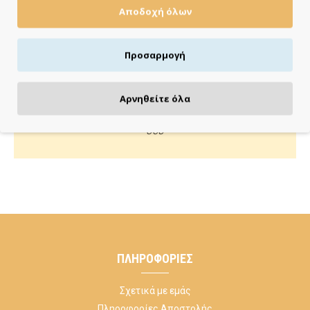
Αποδοχή όλων
Πιστωτική/χρεωστική κάρτα, αντικαταβολή ή κατάθεση
Προσαρμογή
ΚΑΝΕ ΜΙΑ ΕΡΩΤΗΣΗ
Αρνηθείτε όλα
Κάλεσέ μας ή στείλε μας email για οποιαδήποτε απορία
σου
ΠΛΗΡΟΦΟΡΊΕΣ
Σχετικά με εμάς
Πληροφορίες Αποστολής