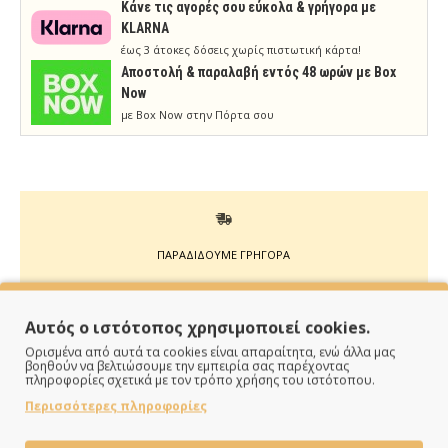
Κάνε τις αγορές σου εύκολα & γρήγορα με
KLARNA
έως 3 άτοκες δόσεις χωρίς πιστωτική κάρτα!
Aποστολή & παραλαβή εντός 48 ωρών με Box
Now
με Box Now στην Πόρτα σου
ΠΑΡΑΔΙΔΟΥΜΕ ΓΡΗΓΟΡΑ
Άμεση αποστολή της παραγγελίας σου σε 1 - 2 εργάσιμες
ημέρες
Αυτός ο ιστότοπος χρησιμοποιεί cookies.
Ορισμένα από αυτά τα cookies είναι απαραίτητα, ενώ άλλα μας
βοηθούν να βελτιώσουμε την εμπειρία σας παρέχοντας
πληροφορίες σχετικά με τον τρόπο χρήσης του ιστότοπου.
Περισσότερες πληροφορίες
ΠΛΗΡΩΝΕΙΣ ΟΠΩΣ ΘΕΣ