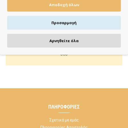
Αποδοχή όλων
Πιστωτική/χρεωστική κάρτα, αντικαταβολή ή κατάθεση
Προσαρμογή
ΚΑΝΕ ΜΙΑ ΕΡΩΤΗΣΗ
Αρνηθείτε όλα
Κάλεσέ μας ή στείλε μας email για οποιαδήποτε απορία
σου
ΠΛΗΡΟΦΟΡΊΕΣ
Σχετικά με εμάς
Πληροφορίες Αποστολής