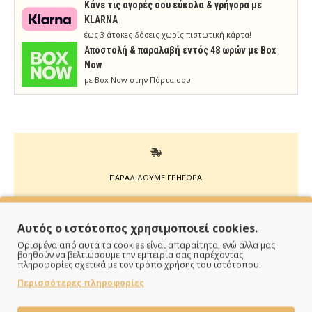
Κάνε τις αγορές σου εύκολα & γρήγορα με
KLARNA
έως 3 άτοκες δόσεις χωρίς πιστωτική κάρτα!
Aποστολή & παραλαβή εντός 48 ωρών με Box
Now
με Box Now στην Πόρτα σου
ΠΑΡΑΔΙΔΟΥΜΕ ΓΡΗΓΟΡΑ
Άμεση αποστολή της παραγγελίας σου σε 1 - 2 εργάσιμες
ημέρες
Αυτός ο ιστότοπος χρησιμοποιεί cookies.
Ορισμένα από αυτά τα cookies είναι απαραίτητα, ενώ άλλα μας
βοηθούν να βελτιώσουμε την εμπειρία σας παρέχοντας
πληροφορίες σχετικά με τον τρόπο χρήσης του ιστότοπου.
Περισσότερες πληροφορίες
ΠΛΗΡΩΝΕΙΣ ΟΠΩΣ ΘΕΣ