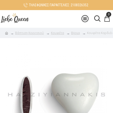
ΤΗΛΕΦΩΝΙΚΕΣ ΠΑΡΑΓΓΕΛΙΕΣ: 2108326352
0
Βάπτιση Κοριτσιού
Κουφέτα
Bijoux
Κουφέτα Καρδιά 