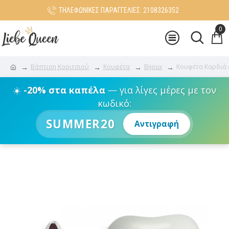
ΤΗΛΕΦΩΝΙΚΕΣ ΠΑΡΑΓΓΕΛΙΕΣ: 2108326352
0
Βάπτιση Κοριτσιού
Κουφέτα
Bijoux
Κουφέτα Καρδιά 
☀️
-20% στα καπέλα
— για λίγες μέρες με τον
κωδικό:
SUMMER20
Αντιγραφή