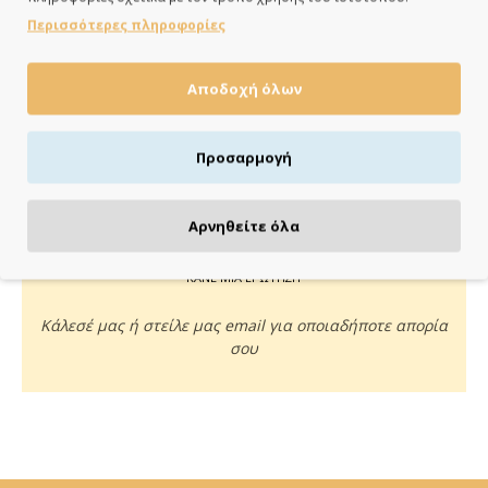
ημέρες
Περισσότερες πληροφορίες
Αποδοχή όλων
ΠΛΗΡΩΝΕΙΣ ΟΠΩΣ ΘΕΣ
Προσαρμογή
Πιστωτική/χρεωστική κάρτα, αντικαταβολή ή κατάθεση
Αρνηθείτε όλα
ΚΑΝΕ ΜΙΑ ΕΡΩΤΗΣΗ
Κάλεσέ μας ή στείλε μας email για οποιαδήποτε απορία
σου