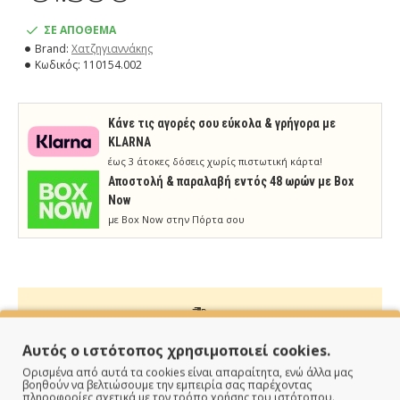
ΣΕ ΑΠΟΘΕΜΑ
Brand:
Χατζηγιαννάκης
Κωδικός:
110154.002
Κάνε τις αγορές σου εύκολα & γρήγορα με
KLARNA
έως 3 άτοκες δόσεις χωρίς πιστωτική κάρτα!
Aποστολή & παραλαβή εντός 48 ωρών με Box
Now
με Box Now στην Πόρτα σου
ΠΑΡΑΔΙΔΟΥΜΕ ΓΡΗΓΟΡΑ
Αυτός ο ιστότοπος χρησιμοποιεί cookies.
Ορισμένα από αυτά τα cookies είναι απαραίτητα, ενώ άλλα μας
Άμεση αποστολή της παραγγελίας σου σε 1 - 2 εργάσιμες
βοηθούν να βελτιώσουμε την εμπειρία σας παρέχοντας
πληροφορίες σχετικά με τον τρόπο χρήσης του ιστότοπου.