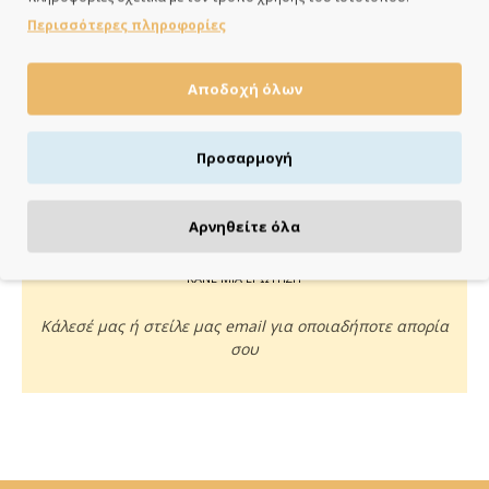
ημέρες
Περισσότερες πληροφορίες
Αποδοχή όλων
ΠΛΗΡΩΝΕΙΣ ΟΠΩΣ ΘΕΣ
Προσαρμογή
Πιστωτική/χρεωστική κάρτα, αντικαταβολή ή κατάθεση
Αρνηθείτε όλα
ΚΑΝΕ ΜΙΑ ΕΡΩΤΗΣΗ
Κάλεσέ μας ή στείλε μας email για οποιαδήποτε απορία
σου