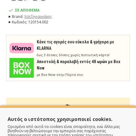
ΣΕ ΑΠΟΘΕΜΑ
Brand:
Χατζηγιαννάκης
Κωδικός:
120154.002
Κάνε τις αγορές σου εύκολα & γρήγορα με
KLARNA
έως 3 άτοκες δόσεις χωρίς πιστωτική κάρτα!
Aποστολή & παραλαβή εντός 48 ωρών με Box
Now
με Box Now στην Πόρτα σου
ΠΑΡΑΔΙΔΟΥΜΕ ΓΡΗΓΟΡΑ
Αυτός ο ιστότοπος χρησιμοποιεί cookies.
Ορισμένα από αυτά τα cookies είναι απαραίτητα, ενώ άλλα μας
Άμεση αποστολή της παραγγελίας σου σε 1 - 2 εργάσιμες
βοηθούν να βελτιώσουμε την εμπειρία σας παρέχοντας
πληροφορίες σχετικά με τον τρόπο χρήσης του ιστότοπου.