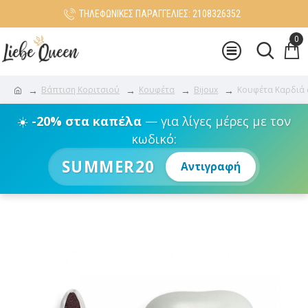
ΤΗΛΕΦΩΝΙΚΕΣ ΠΑΡΑΓΓΕΛΙΕΣ: 2108326352
0
Βάπτιση Κοριτσιού
Κουφέτα
Bijoux
Κουφέτα Καρδιά σ
☀️
-20% στα καπέλα
— για λίγες μέρες με τον
κωδικό:
SUMMER20
Αντιγραφή