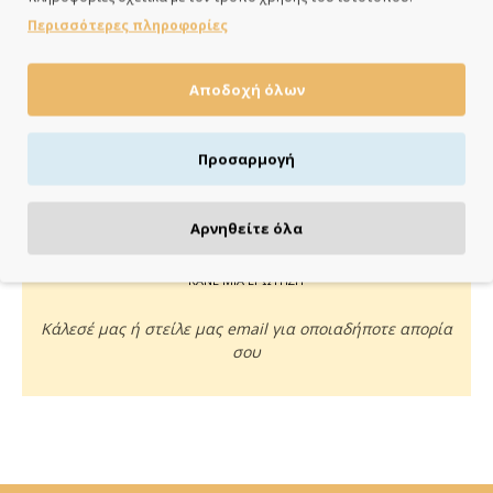
ημέρες
Περισσότερες πληροφορίες
Αποδοχή όλων
ΠΛΗΡΩΝΕΙΣ ΟΠΩΣ ΘΕΣ
Προσαρμογή
Πιστωτική/χρεωστική κάρτα, αντικαταβολή ή κατάθεση
Αρνηθείτε όλα
ΚΑΝΕ ΜΙΑ ΕΡΩΤΗΣΗ
Κάλεσέ μας ή στείλε μας email για οποιαδήποτε απορία
σου