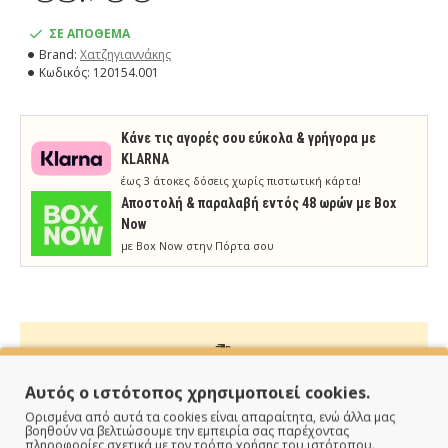
ΣΕ ΑΠΟΘΕΜΑ
Brand:
Χατζηγιαννάκης
Κωδικός:
120154.001
Κάνε τις αγορές σου εύκολα & γρήγορα με
KLARNA
έως 3 άτοκες δόσεις χωρίς πιστωτική κάρτα!
Aποστολή & παραλαβή εντός 48 ωρών με Box
Now
με Box Now στην Πόρτα σου
ΠΑΡΑΔΙΔΟΥΜΕ ΓΡΗΓΟΡΑ
Αυτός ο ιστότοπος χρησιμοποιεί cookies.
Ορισμένα από αυτά τα cookies είναι απαραίτητα, ενώ άλλα μας
Άμεση αποστολή της παραγγελίας σου σε 1 - 2 εργάσιμες
βοηθούν να βελτιώσουμε την εμπειρία σας παρέχοντας
πληροφορίες σχετικά με τον τρόπο χρήσης του ιστότοπου.