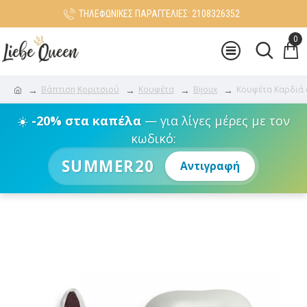
ΤΗΛΕΦΩΝΙΚΕΣ ΠΑΡΑΓΓΕΛΙΕΣ: 2108326352
0
Βάπτιση Κοριτσιού
Κουφέτα
Bijoux
Κουφέτα Καρδιά σ
☀️
-20% στα καπέλα
— για λίγες μέρες με τον
κωδικό:
SUMMER20
Αντιγραφή