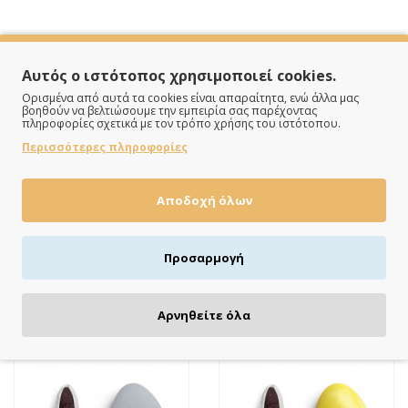
Αυτός ο ιστότοπος χρησιμοποιεί cookies.
Ορισμένα από αυτά τα cookies είναι απαραίτητα, ενώ άλλα μας
βοηθούν να βελτιώσουμε την εμπειρία σας παρέχοντας
πληροφορίες σχετικά με τον τρόπο χρήσης του ιστότοπου.
Περισσότερες πληροφορίες
ΠΛΗΡΩΝΕΙΣ ΟΠΩΣ ΘΕΣ
Πιστωτική/χρεωστική κάρτα, αντικαταβολή ή κατάθεση
Αποδοχή όλων
Προσαρμογή
ΔΕΣ ΚΙ ΑΥΤΆ
Αρνηθείτε όλα