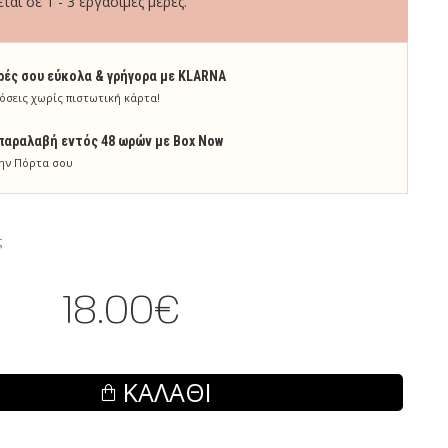
ται σε 1 - 3 εργάσιμες μέρες.
ρές σου εύκολα & γρήγορα με KLARNA
όσεις χωρίς πιστωτική κάρτα!
παραλαβή εντός 48 ωρών με Box Now
ην Πόρτα σου
ς
18.00€
ΚΑΛΆΘΙ