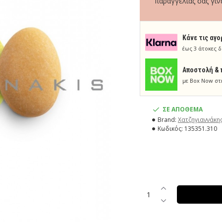
παραγγελίας σας γίνε
Κάνε τις αγο
έως 3 άτοκες δ
Aποστολή & 
με Box Now στ
ΣΕ ΑΠΟΘΕΜΑ
Brand:
Χατζηγιαννάκη
Κωδικός:
135351.310