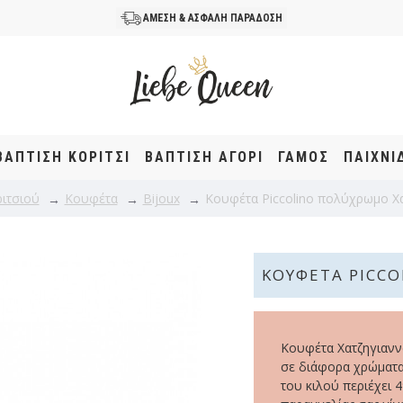
ΑΜΕΣΗ & ΑΣΦΑΛΗ ΠΑΡΑΔΟΣΗ
ΒΆΠΤΙΣΗ KOΡΊΤΣΙ
ΒΆΠΤΙΣΗ ΑΓΌΡΙ
ΓΑΜΟΣ
ΠΑΙΧΝΙ
ιτσιού
Κουφέτα
Bijoux
Κουφέτα Piccolino πολύχρωμο Χα
ΚΟΥΦΈΤΑ PICCO
Κουφέτα Χατζηγιαννά
σε διάφορα χρώματα
του κιλού περιέχει 