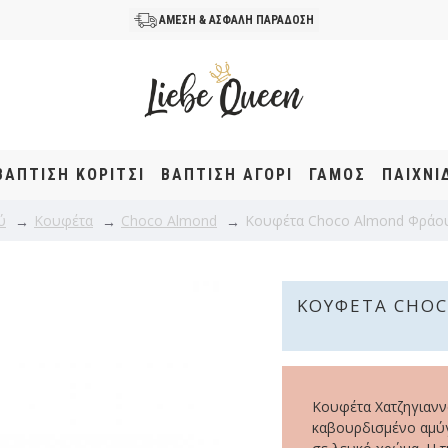
ΑΜΕΣΗ & ΑΣΦΑΛΗ ΠΑΡΑΔΟΣΗ
ΒΆΠΤΙΣΗ KOΡΊΤΣΙ
ΒΆΠΤΙΣΗ ΑΓΌΡΙ
ΓΑΜΟΣ
ΠΑΙΧΝΙ
ύ
Κουφέτα
Choco Almond
Κουφέτα Choco Almond Φράου
ΚΟΥΦΈΤΑ CHOC
Κουφέτα Χατζηγιαν
καβουρδισμένο αμύγ