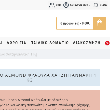
B2B
ΛΟΓΑΡΙΑΣΜΌΣ
BLOG
0 προϊόν(τα) - 0.00€
ΔΙ
ΔΩΡΟ ΓΙΑ
ΠΑΙΔΙΚΟ ΔΩΜΑΤΙΟ
ΔΙΑΚΟΣΜΗΣΗ
λα Χατζηγιαννάκη 1 kg
O ALMOND ΦΡΆΟΥΛΑ ΧΑΤΖΗΓΙΑΝΝΆΚΗ 1
KG
νάκη Choco Almond Φράουλα με ολόκληρο
δαλο και λευκή σοκολάτα με λεπτή επικάλυψη ζάχαρης,