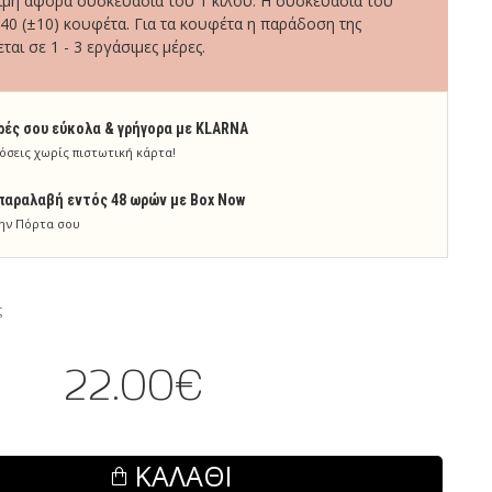
τιμή αφορά συσκευασία του 1 κιλού. Η συσκευασία του
240 (±10) κουφέτα. Για τα κουφέτα η παράδοση της
ται σε 1 - 3 εργάσιμες μέρες.
ρές σου εύκολα & γρήγορα με KLARNA
όσεις χωρίς πιστωτική κάρτα!
παραλαβή εντός 48 ωρών με Box Now
ην Πόρτα σου
ς
22.00€
ΚΑΛΆΘΙ