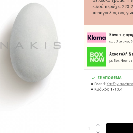
σε λευκό χρώμα. Η 
κιλού περιέχει 220-
παραγγελίας σας γίνε
Κάνε τις αγο
έως 3 άτοκες δ
Aποστολή & 
με Box Now στ
ΣΕ ΑΠΟΘΕΜΑ
Brand:
Χατζηγιαννάκη
Κωδικός:
171051