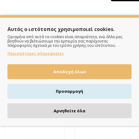
Αυτός ο ιστότοπος χρησιμοποιεί cookies.
Ορισμένα από αυτά τα cookies είναι απαραίτητα, ενώ άλλα μας
βοηθούν να βελτιώσουμε την εμπειρία σας παρέχοντας
πληροφορίες σχετικά με τον τρόπο χρήσης του ιστότοπου.
Περισσότερες πληροφορίες
ΠΛΗΡΩΝΕΙΣ ΟΠΩΣ ΘΕΣ
Αποδοχή όλων
Πιστωτική/χρεωστική κάρτα, αντικαταβολή ή κατάθεση
Προσαρμογή
Αρνηθείτε όλα
ΔΕΣ ΚΙ ΑΥΤΆ