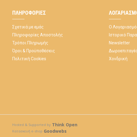
ΠΛΗΡΟΦΟΡΊΕΣ
ΛΟΓΑΡΙΑΣΜ
Σχετικά με εμάς
Ο Λογαριασμό
Πληροφορίες Αποστολής
Ιστορικό Παρ
Τρόποι Πληρωμής
Newsletter
Όροι & Προϋποθέσεις
Δωροεπιταγέ
Πολιτική Cookies
Χονδρική
Think Open
Hosted & Supported by
Goodwebs
Κατασκευή e-shop