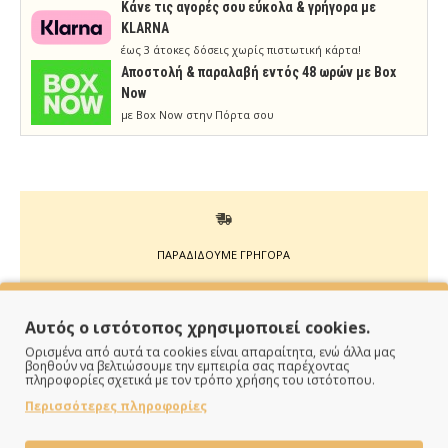
Κάνε τις αγορές σου εύκολα & γρήγορα με
KLARNA
έως 3 άτοκες δόσεις χωρίς πιστωτική κάρτα!
Aποστολή & παραλαβή εντός 48 ωρών με Box
Now
με Box Now στην Πόρτα σου
ΠΑΡΑΔΙΔΟΥΜΕ ΓΡΗΓΟΡΑ
Άμεση αποστολή της παραγγελίας σου σε 1 - 2 εργάσιμες
ημέρες
Αυτός ο ιστότοπος χρησιμοποιεί cookies.
Ορισμένα από αυτά τα cookies είναι απαραίτητα, ενώ άλλα μας
βοηθούν να βελτιώσουμε την εμπειρία σας παρέχοντας
πληροφορίες σχετικά με τον τρόπο χρήσης του ιστότοπου.
Περισσότερες πληροφορίες
ΠΛΗΡΩΝΕΙΣ ΟΠΩΣ ΘΕΣ