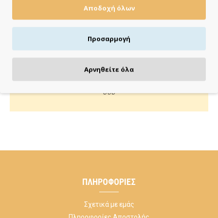
Αποδοχή όλων
Πιστωτική/χρεωστική κάρτα, αντικαταβολή ή κατάθεση
Προσαρμογή
ΚΑΝΕ ΜΙΑ ΕΡΩΤΗΣΗ
Αρνηθείτε όλα
Κάλεσέ μας ή στείλε μας email για οποιαδήποτε απορία
σου
ΠΛΗΡΟΦΟΡΊΕΣ
Σχετικά με εμάς
Πληροφορίες Αποστολής