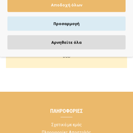
Αποδοχή όλων
Πιστωτική/χρεωστική κάρτα, αντικαταβολή ή κατάθεση
Προσαρμογή
ΚΑΝΕ ΜΙΑ ΕΡΩΤΗΣΗ
Αρνηθείτε όλα
Κάλεσέ μας ή στείλε μας email για οποιαδήποτε απορία
σου
ΠΛΗΡΟΦΟΡΊΕΣ
Σχετικά με εμάς
Πληροφορίες Αποστολής