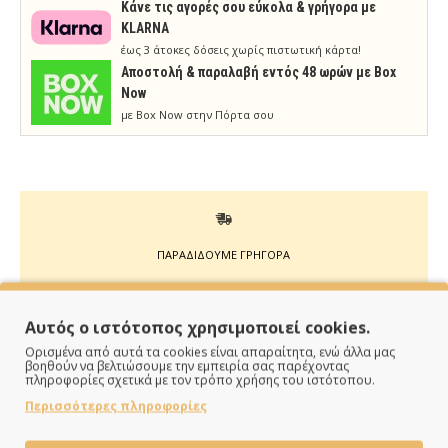
Κάνε τις αγορές σου εύκολα & γρήγορα με
KLARNA
έως 3 άτοκες δόσεις χωρίς πιστωτική κάρτα!
Aποστολή & παραλαβή εντός 48 ωρών με Box
Now
με Box Now στην Πόρτα σου
ΠΑΡΑΔΙΔΟΥΜΕ ΓΡΗΓΟΡΑ
Άμεση αποστολή της παραγγελίας σου σε 1 - 2 εργάσιμες
ημέρες
Αυτός ο ιστότοπος χρησιμοποιεί cookies.
Ορισμένα από αυτά τα cookies είναι απαραίτητα, ενώ άλλα μας
βοηθούν να βελτιώσουμε την εμπειρία σας παρέχοντας
πληροφορίες σχετικά με τον τρόπο χρήσης του ιστότοπου.
Περισσότερες πληροφορίες
ΠΛΗΡΩΝΕΙΣ ΟΠΩΣ ΘΕΣ