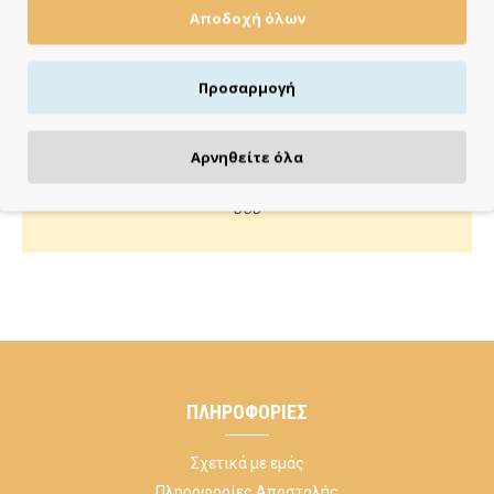
Αποδοχή όλων
Πιστωτική/χρεωστική κάρτα, αντικαταβολή ή κατάθεση
Προσαρμογή
ΚΑΝΕ ΜΙΑ ΕΡΩΤΗΣΗ
Αρνηθείτε όλα
Κάλεσέ μας ή στείλε μας email για οποιαδήποτε απορία
σου
ΠΛΗΡΟΦΟΡΊΕΣ
Σχετικά με εμάς
Πληροφορίες Αποστολής