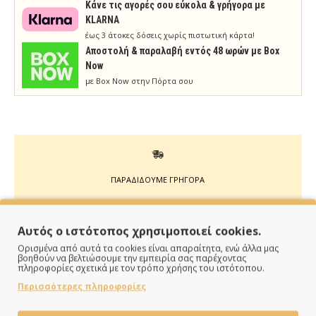
Κάνε τις αγορές σου εύκολα & γρήγορα με
KLARNA
έως 3 άτοκες δόσεις χωρίς πιστωτική κάρτα!
Aποστολή & παραλαβή εντός 48 ωρών με Box
Now
με Box Now στην Πόρτα σου
ΠΑΡΑΔΙΔΟΥΜΕ ΓΡΗΓΟΡΑ
Άμεση αποστολή της παραγγελίας σου σε 1 - 2 εργάσιμες
ημέρες
Αυτός ο ιστότοπος χρησιμοποιεί cookies.
Ορισμένα από αυτά τα cookies είναι απαραίτητα, ενώ άλλα μας
βοηθούν να βελτιώσουμε την εμπειρία σας παρέχοντας
πληροφορίες σχετικά με τον τρόπο χρήσης του ιστότοπου.
Περισσότερες πληροφορίες
ΠΛΗΡΩΝΕΙΣ ΟΠΩΣ ΘΕΣ