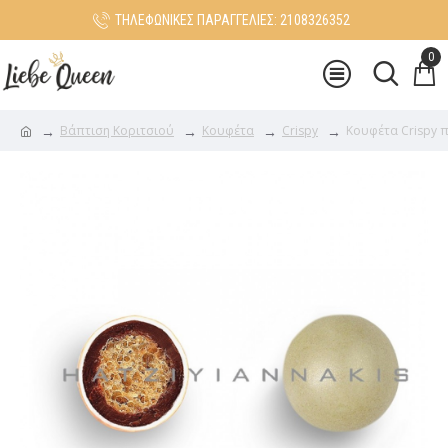
ΤΗΛΕΦΩΝΙΚΕΣ ΠΑΡΑΓΓΕΛΙΕΣ: 2108326352
0
Βάπτιση Κοριτσιού
Κουφέτα
Crispy
Κουφέτα Crispy 