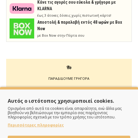
Κάνε τις αγορές σου εύκολα & γρήγορα με
KLARNA
έως 3 άτοκες δόσεις χωρίς πιστωτική κάρτα!
Aποστολή & παραλαβή εντός 48 ωρών με Box
Now
με Box Now στην Πόρτα σου
ΠΑΡΑΔΙΔΟΥΜΕ ΓΡΗΓΟΡΑ
Άμεση αποστολή της παραγγελίας σου σε 1 - 2 εργάσιμες
ημέρες
Αυτός ο ιστότοπος χρησιμοποιεί cookies.
Ορισμένα από αυτά τα cookies είναι απαραίτητα, ενώ άλλα μας
βοηθούν να βελτιώσουμε την εμπειρία σας παρέχοντας
πληροφορίες σχετικά με τον τρόπο χρήσης του ιστότοπου.
Περισσότερες πληροφορίες
ΠΛΗΡΩΝΕΙΣ ΟΠΩΣ ΘΕΣ