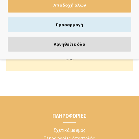
Αποδοχή όλων
Πιστωτική/χρεωστική κάρτα, αντικαταβολή ή κατάθεση
Προσαρμογή
ΚΑΝΕ ΜΙΑ ΕΡΩΤΗΣΗ
Αρνηθείτε όλα
Κάλεσέ μας ή στείλε μας email για οποιαδήποτε απορία
σου
ΠΛΗΡΟΦΟΡΊΕΣ
Σχετικά με εμάς
Πληροφορίες Αποστολής