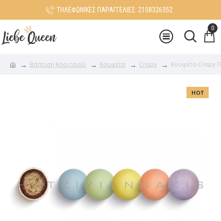
ΤΗΛΕΦΩΝΙΚΕΣ ΠΑΡΑΓΓΕΛΙΕΣ: 2108326352
0
Βάπτιση Κοριτσιού
Κουφέτα
Crispy
Κουφέτα Crispy 
HOT