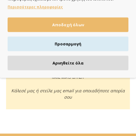
ημέρες
Περισσότερες πληροφορίες
Αποδοχή όλων
ΠΛΗΡΩΝΕΙΣ ΟΠΩΣ ΘΕΣ
Προσαρμογή
Πιστωτική/χρεωστική κάρτα, αντικαταβολή ή κατάθεση
Αρνηθείτε όλα
ΚΑΝΕ ΜΙΑ ΕΡΩΤΗΣΗ
Κάλεσέ μας ή στείλε μας email για οποιαδήποτε απορία
σου