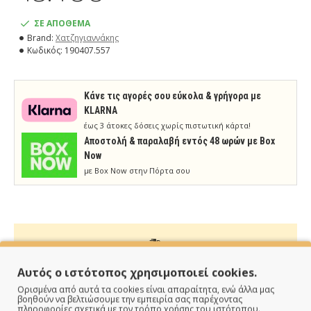
ΣΕ ΑΠΟΘΕΜΑ
Brand:
Χατζηγιαννάκης
Κωδικός:
190407.557
Κάνε τις αγορές σου εύκολα & γρήγορα με
KLARNA
έως 3 άτοκες δόσεις χωρίς πιστωτική κάρτα!
Aποστολή & παραλαβή εντός 48 ωρών με Box
Now
με Box Now στην Πόρτα σου
ΠΑΡΑΔΙΔΟΥΜΕ ΓΡΗΓΟΡΑ
Αυτός ο ιστότοπος χρησιμοποιεί cookies.
Ορισμένα από αυτά τα cookies είναι απαραίτητα, ενώ άλλα μας
Άμεση αποστολή της παραγγελίας σου σε 1 - 2 εργάσιμες
βοηθούν να βελτιώσουμε την εμπειρία σας παρέχοντας
πληροφορίες σχετικά με τον τρόπο χρήσης του ιστότοπου.