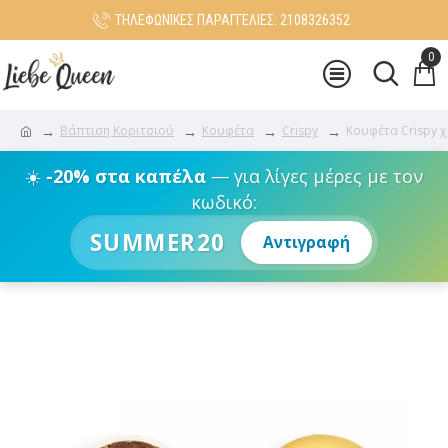
ΤΗΛΕΦΩΝΙΚΕΣ ΠΑΡΑΓΓΕΛΙΕΣ: 2108326352
0
Βάπτιση Κοριτσιού
Κουφέτα
Crispy
Κουφέτα Crispy χ
☀️
-20% στα καπέλα
— για λίγες μέρες με τον
κωδικό:
SUMMER20
Αντιγραφή