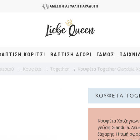
ΑΜΕΣΗ & ΑΣΦΑΛΗ ΠΑΡΑΔΟΣΗ
ΒΆΠΤΙΣΗ KOΡΊΤΣΙ
ΒΆΠΤΙΣΗ ΑΓΌΡΙ
ΓΑΜΟΣ
ΠΑΙΧΝΙ
ριτσιού
Κουφέτα
Together
Κουφέτα Together Gianduia Χα
ΚΟΥΦΈΤΑ TOG
Κουφέτα Χατζηγιανν
γεύση Gianduia. Λε
ζάχαρης. Η τιμή αφο