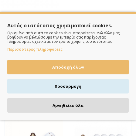
Αυτός ο ιστότοπος χρησιμοποιεί cookies.
Ορισμένα από αυτά τα cookies είναι απαραίτητα, ενώ άλλα μας
βοηθούν να βελτιώσουμε την εμπειρία σας παρέχοντας
πληροφορίες σχετικά με τον τρόπο χρήσης του ιστότοπου.
Περισσότερες πληροφορίες
ΠΛΗΡΩΝΕΙΣ ΟΠΩΣ ΘΕΣ
Πιστωτική/χρεωστική κάρτα, αντικαταβολή ή κατάθεση
Αποδοχή όλων
Προσαρμογή
ΔΕΣ ΚΙ ΑΥΤΆ
Αρνηθείτε όλα