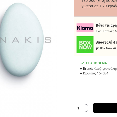
180-200 (±10) κουφέ
γίνεται σε 1 - 3 εργά
Κάνε τις αγο
έως 3 άτοκες δ
Aποστολή & 
με Box Now στ
ΣΕ ΑΠΟΘΕΜΑ
Brand:
Χατζηγιαννάκη
Κωδικός:
154054