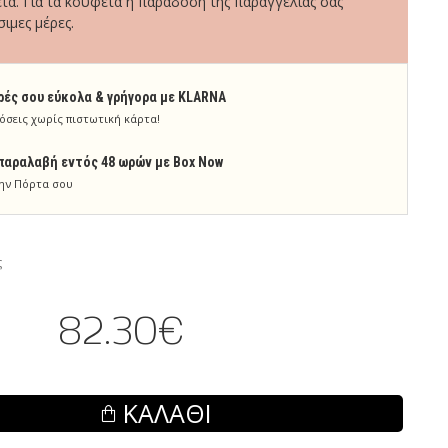
τα. Για τα κουφέτα η παράδοση της παραγγελίας σας
σιμες μέρες.
ρές σου εύκολα & γρήγορα με KLARNA
όσεις χωρίς πιστωτική κάρτα!
παραλαβή εντός 48 ωρών με Box Now
ην Πόρτα σου
ς
82.30€
ΚΑΛΆΘΙ