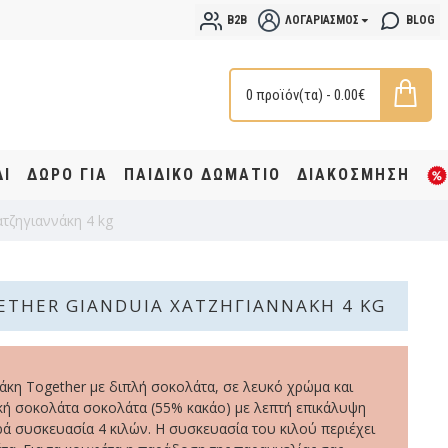
B2B
ΛΟΓΑΡΙΑΣΜΌΣ
BLOG
0 προϊόν(τα) - 0.00€
ΔΙ
ΔΩΡΟ ΓΙΑ
ΠΑΙΔΙΚΟ ΔΩΜΑΤΙΟ
ΔΙΑΚΟΣΜΗΣΗ
τζηγιαννάκη 4 kg
ETHER GIANDUIA ΧΑΤΖΗΓΙΑΝΝΆΚΗ 4 KG
άκη Together με διπλή σοκολάτα, σε λευκό χρώμα και
υκή σοκολάτα σοκολάτα (55% κακάο) με λεπτή επικάλυψη
ρά συσκευασία 4 κιλών. Η συσκευασία του κιλού περιέχει