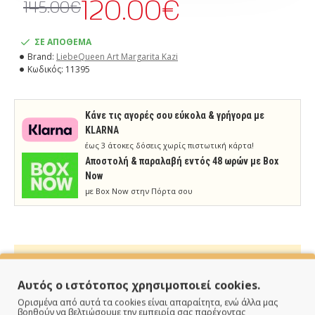
120.00€
145.00€
ΣΕ ΑΠΟΘΕΜΑ
Brand:
LiebeQueen Art Margarita Kazi
Κωδικός:
11395
Κάνε τις αγορές σου εύκολα & γρήγορα με
KLARNA
έως 3 άτοκες δόσεις χωρίς πιστωτική κάρτα!
Aποστολή & παραλαβή εντός 48 ωρών με Box
Now
με Box Now στην Πόρτα σου
Αυτός ο ιστότοπος χρησιμοποιεί cookies.
ΠΑΡΑΔΙΔΟΥΜΕ ΓΡΗΓΟΡΑ
Ορισμένα από αυτά τα cookies είναι απαραίτητα, ενώ άλλα μας
βοηθούν να βελτιώσουμε την εμπειρία σας παρέχοντας