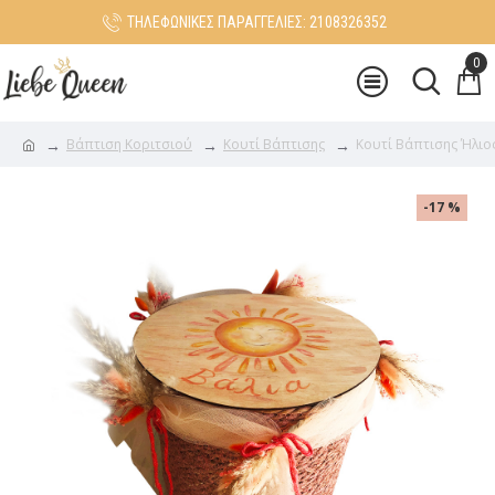
ΤΗΛΕΦΩΝΙΚΕΣ ΠΑΡΑΓΓΕΛΙΕΣ: 2108326352
0
Βάπτιση Κοριτσιού
Κουτί Βάπτισης
Κουτί Βάπτισης Ήλιο
-17 %