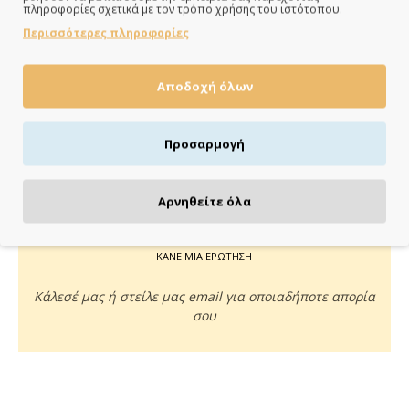
Άμεση αποστολή της παραγγελίας σου σε 1 - 2 εργάσιμες
πληροφορίες σχετικά με τον τρόπο χρήσης του ιστότοπου.
ημέρες
Περισσότερες πληροφορίες
Αποδοχή όλων
ΠΛΗΡΩΝΕΙΣ ΟΠΩΣ ΘΕΣ
Προσαρμογή
Πιστωτική/χρεωστική κάρτα, αντικαταβολή ή κατάθεση
Αρνηθείτε όλα
ΚΑΝΕ ΜΙΑ ΕΡΩΤΗΣΗ
Κάλεσέ μας ή στείλε μας email για οποιαδήποτε απορία
σου