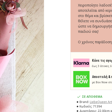
Χειροποίητο λαδοσέτ
αποτελείται από κερ
στο θέμα και βρίσκε
θέλετε να συνδυάσετ
ώστε να δημιουργήσε
παιδιού σας!
Ο χρόνος παράδοσης 
Κάνε τις αγο
έως 3 άτοκες δ
Aποστολή & 
με Box Now στ
ΣΕ ΑΠΟΘΕΜΑ
Brand:
LiebeQueen Art
Κωδικός:
71394
Διαστάσεις:
22.00cm x