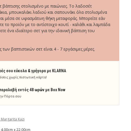
 βάπτισης στολισμένο με παιώνιες. Το λαδοσέτ
άκια, μπουκαλάκι λαδιού και σαπουνάκι όλα στολισμένα
ται μέσα σε υφασμάτινη θήκη μεταφοράς. Μπορείτε εάν
ε το προϊόν με το αντίστοιχο κουτί - καλάθι και λαμπάδα
τε ένα ιδιαίτερο σετ για την ιδανική βάπτιση του
των βαπτιστικών σετ είναι 4 - 7 εργάσιμες μέρες.
ρές σου εύκολα & γρήγορα με KLARNA
όσεις χωρίς πιστωτική κάρτα!
παραλαβή εντός 48 ωρών με Box Now
ην Πόρτα σου
 Margarita Kazi
 4.00cm x 22.00cm