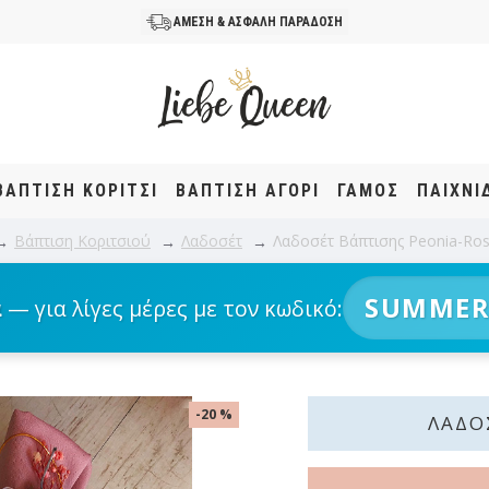
ΑΜΕΣΗ & ΑΣΦΑΛΗ ΠΑΡΑΔΟΣΗ
ΒΆΠΤΙΣΗ KOΡΊΤΣΙ
ΒΆΠΤΙΣΗ ΑΓΌΡΙ
ΓΑΜΟΣ
ΠΑΙΧΝΙ
Βάπτιση Κοριτσιού
Λαδοσέτ
Λαδοσέτ Βάπτισης Peonia-Ros
SUMMER
α
— για λίγες μέρες με τον κωδικό:
-20 %
ΛΑΔΟ