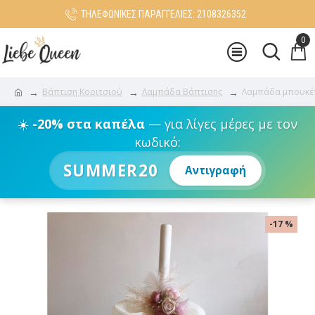
ΤΗΛΕΦΩΝΙΚΕΣ ΠΑΡΑΓΓΕΛΙΕΣ: 2108326352
0
Βάπτιση Κοριτσιού
Λαμπάδα Βάπτισης
Λαμπάδα μπουκέ
☀️
-20% στα καπέλα
— για λίγες μέρες με τον
κωδικό:
SUMMER20
Αντιγραφή
-17 %