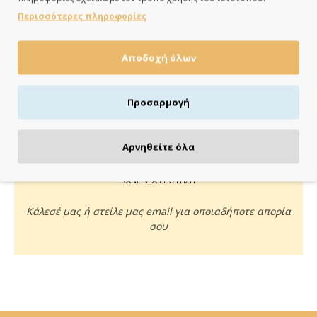
ημέρες
Περισσότερες πληροφορίες
Αποδοχή όλων
ΠΛΗΡΩΝΕΙΣ ΟΠΩΣ ΘΕΣ
Προσαρμογή
Πιστωτική/χρεωστική κάρτα, αντικαταβολή ή κατάθεση
Αρνηθείτε όλα
ΚΑΝΕ ΜΙΑ ΕΡΩΤΗΣΗ
Κάλεσέ μας ή στείλε μας email για οποιαδήποτε απορία
σου