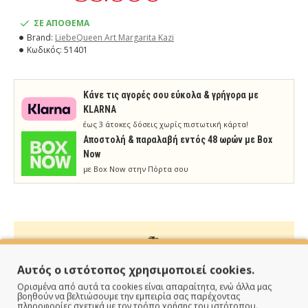
ΣΕ ΑΠΟΘΕΜΑ
Brand:
LiebeQueen Art Margarita Kazi
Κωδικός:
51401
Κάνε τις αγορές σου εύκολα & γρήγορα με
KLARNA
έως 3 άτοκες δόσεις χωρίς πιστωτική κάρτα!
Aποστολή & παραλαβή εντός 48 ωρών με Box
Now
με Box Now στην Πόρτα σου
ΠΑΡΑΔΙΔΟΥΜΕ ΓΡΗΓΟΡΑ
Αυτός ο ιστότοπος χρησιμοποιεί cookies.
Ορισμένα από αυτά τα cookies είναι απαραίτητα, ενώ άλλα μας
Άμεση αποστολή της παραγγελίας σου σε 1 - 2 εργάσιμες
βοηθούν να βελτιώσουμε την εμπειρία σας παρέχοντας
πληροφορίες σχετικά με τον τρόπο χρήσης του ιστότοπου.